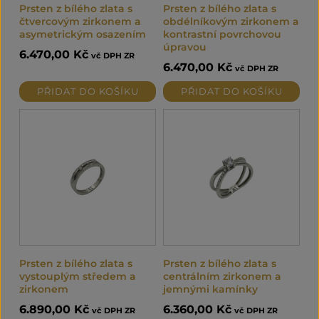
Prsten z bílého zlata s
Prsten z bílého zlata s
čtvercovým zirkonem a
obdélníkovým zirkonem a
asymetrickým osazením
kontrastní povrchovou
úpravou
6.470,00
Kč
vč DPH ZR
6.470,00
Kč
vč DPH ZR
PŘIDAT DO KOŠÍKU
PŘIDAT DO KOŠÍKU
Prsten z bílého zlata s
Prsten z bílého zlata s
vystouplým středem a
centrálním zirkonem a
zirkonem
jemnými kamínky
6.890,00
Kč
6.360,00
Kč
vč DPH ZR
vč DPH ZR