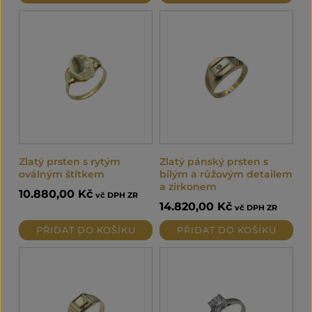
Zlatý prsten s rytým
Zlatý pánský prsten s
oválným štítkem
bílým a růžovým detailem
a zirkonem
10.880,00
Kč
vč DPH ZR
14.820,00
Kč
vč DPH ZR
PŘIDAT DO KOŠÍKU
PŘIDAT DO KOŠÍKU