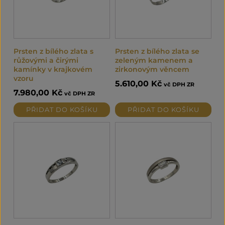
Prsten z bílého zlata s
Prsten z bílého zlata se
růžovými a čirými
zeleným kamenem a
kamínky v krajkovém
zirkonovým věncem
vzoru
5.610,00
Kč
vč DPH ZR
7.980,00
Kč
vč DPH ZR
PŘIDAT DO KOŠÍKU
PŘIDAT DO KOŠÍKU