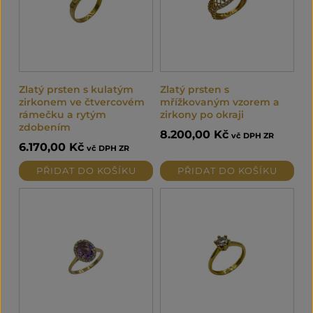
Zlatý prsten s kulatým
Zlatý prsten s
zirkonem ve čtvercovém
mřížkovaným vzorem a
rámečku a rytým
zirkony po okraji
zdobením
8.200,00
Kč
vč DPH ZR
6.170,00
Kč
vč DPH ZR
PŘIDAT DO KOŠÍKU
PŘIDAT DO KOŠÍKU