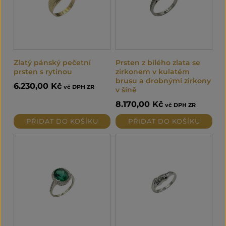
Zlatý pánský pečetní
Prsten z bílého zlata se
prsten s rytinou
zirkonem v kulatém
brusu a drobnými zirkony
6.230,00
Kč
vč DPH ZR
v šíně
8.170,00
Kč
vč DPH ZR
PŘIDAT DO KOŠÍKU
PŘIDAT DO KOŠÍKU