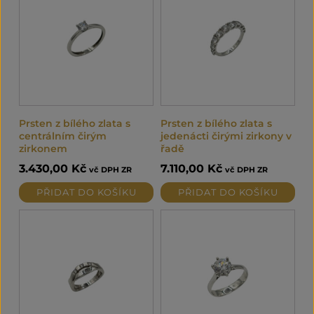
Prsten z bílého zlata s
Prsten z bílého zlata s
centrálním čirým
jedenácti čirými zirkony v
zirkonem
řadě
3.430,00
Kč
7.110,00
Kč
vč DPH ZR
vč DPH ZR
PŘIDAT DO KOŠÍKU
PŘIDAT DO KOŠÍKU