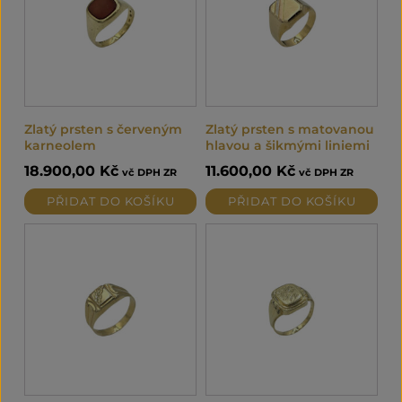
Zlatý prsten s červeným
Zlatý prsten s matovanou
karneolem
hlavou a šikmými liniemi
18.900,00
Kč
11.600,00
Kč
vč DPH ZR
vč DPH ZR
PŘIDAT DO KOŠÍKU
PŘIDAT DO KOŠÍKU