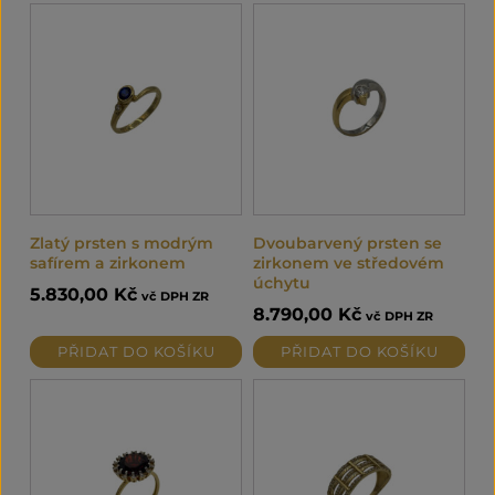
Zlatý prsten s modrým
Dvoubarvený prsten se
safírem a zirkonem
zirkonem ve středovém
úchytu
5.830,00
Kč
vč DPH ZR
8.790,00
Kč
vč DPH ZR
PŘIDAT DO KOŠÍKU
PŘIDAT DO KOŠÍKU