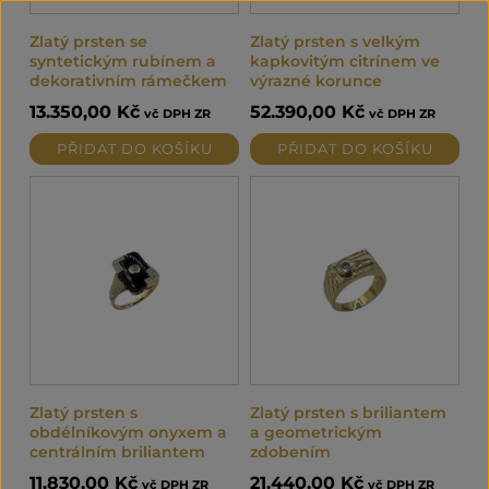
Zlatý prsten se
Zlatý prsten s velkým
syntetickým rubínem a
kapkovitým citrínem ve
dekorativním rámečkem
výrazné korunce
13.350,00
Kč
52.390,00
Kč
vč DPH ZR
vč DPH ZR
PŘIDAT DO KOŠÍKU
PŘIDAT DO KOŠÍKU
Zlatý prsten s
Zlatý prsten s briliantem
obdélníkovým onyxem a
a geometrickým
centrálním briliantem
zdobením
11.830,00
Kč
21.440,00
Kč
vč DPH ZR
vč DPH ZR