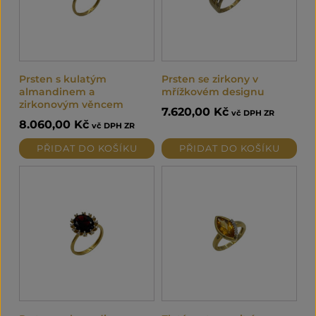
Prsten s kulatým
Prsten se zirkony v
almandinem a
mřížkovém designu
zirkonovým věncem
7.620,00
Kč
vč DPH ZR
8.060,00
Kč
vč DPH ZR
PŘIDAT DO KOŠÍKU
PŘIDAT DO KOŠÍKU