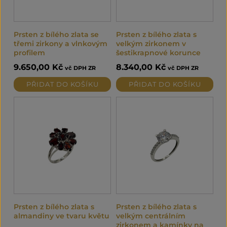
Prsten z bílého zlata se
Prsten z bílého zlata s
třemi zirkony a vlnkovým
velkým zirkonem v
profilem
šestikrapnové korunce
9.650,00
Kč
8.340,00
Kč
vč DPH ZR
vč DPH ZR
PŘIDAT DO KOŠÍKU
PŘIDAT DO KOŠÍKU
Prsten z bílého zlata s
Prsten z bílého zlata s
almandiny ve tvaru květu
velkým centrálním
zirkonem a kamínky na