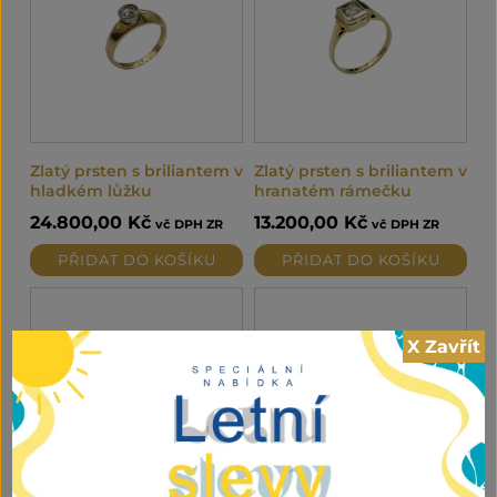
Zlatý prsten s briliantem v
Zlatý prsten s briliantem v
hladkém lůžku
hranatém rámečku
24.800,00
Kč
13.200,00
Kč
vč DPH ZR
vč DPH ZR
PŘIDAT DO KOŠÍKU
PŘIDAT DO KOŠÍKU
X Zavřít