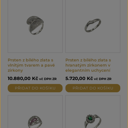
Prsten z bílého zlata s
Prsten z bílého zlata s
vlnitým tvarem a pavé
hranatým zirkonem v
zirkony
elegantním uchycení
10.880,00
Kč
5.720,00
Kč
vč DPH ZR
vč DPH ZR
PŘIDAT DO KOŠÍKU
PŘIDAT DO KOŠÍKU