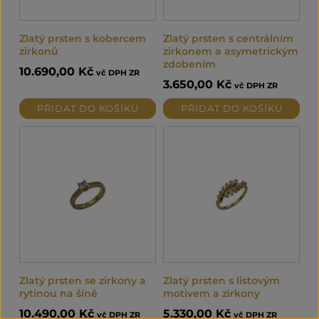
Zlatý prsten s kobercem
Zlatý prsten s centrálním
zirkonů
zirkonem a asymetrickým
zdobením
10.690,00
Kč
vč DPH ZR
3.650,00
Kč
vč DPH ZR
PŘIDAT DO KOŠÍKU
PŘIDAT DO KOŠÍKU
Zlatý prsten se zirkony a
Zlatý prsten s listovým
rytinou na šíně
motivem a zirkony
10.490,00
Kč
5.330,00
Kč
vč DPH ZR
vč DPH ZR