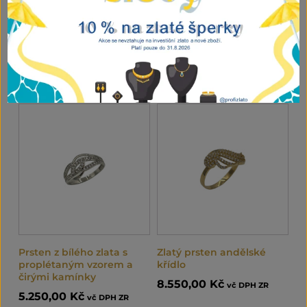
Zlatý prsten s květinou z
Prsten z bílého zlata s
briliantů
čirým kamenem a
vlnitými rameny
10.900,00
Kč
vč DPH ZR
5.940,00
Kč
vč DPH ZR
PŘIDAT DO KOŠÍKU
PŘIDAT DO KOŠÍKU
Prsten z bílého zlata s
Zlatý prsten andělské
proplétaným vzorem a
křídlo
čirými kamínky
8.550,00
Kč
vč DPH ZR
5.250,00
Kč
vč DPH ZR