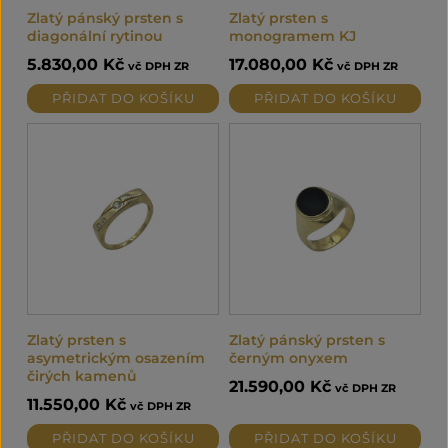
Zlatý pánský prsten s
Zlatý prsten s
diagonální rytinou
monogramem KJ
5.830,00
Kč
17.080,00
Kč
vč DPH ZR
vč DPH ZR
PŘIDAT DO KOŠÍKU
PŘIDAT DO KOŠÍKU
Zlatý prsten s
Zlatý pánský prsten s
asymetrickým osazením
černým onyxem
čirých kamenů
21.590,00
Kč
vč DPH ZR
11.550,00
Kč
vč DPH ZR
PŘIDAT DO KOŠÍKU
PŘIDAT DO KOŠÍKU