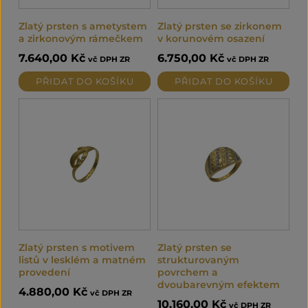
Zlatý prsten s ametystem
Zlatý prsten se zirkonem
a zirkonovým rámečkem
v korunovém osazení
7.640,00
Kč
6.750,00
Kč
vč DPH ZR
vč DPH ZR
PŘIDAT DO KOŠÍKU
PŘIDAT DO KOŠÍKU
Zlatý prsten s motivem
Zlatý prsten se
listů v lesklém a matném
strukturovaným
provedení
povrchem a
dvoubarevným efektem
4.880,00
Kč
vč DPH ZR
10.160,00
Kč
vč DPH ZR