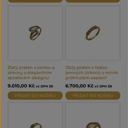
Zlatý prsten s perlou a
Zlatý prsten s řadou
zirkony v elegantním
jemných zirkonů v mírně
spirálovém designu
prohnutém osazení
9.010,00
Kč
6.700,00
Kč
vč DPH ZR
vč DPH ZR
PŘIDAT DO KOŠÍKU
PŘIDAT DO KOŠÍKU