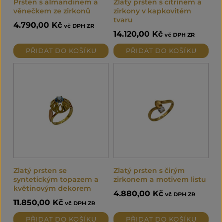
Prsten s almandinem a
Zlatý prsten s citrínem a
věnečkem ze zirkonů
zirkony v kapkovitém
tvaru
4.790,00
Kč
vč DPH ZR
14.120,00
Kč
vč DPH ZR
PŘIDAT DO KOŠÍKU
PŘIDAT DO KOŠÍKU
Zlatý prsten se
Zlatý prsten s čirým
syntetickým topazem a
zirkonem a motivem listu
květinovým dekorem
4.880,00
Kč
vč DPH ZR
11.850,00
Kč
vč DPH ZR
PŘIDAT DO KOŠÍKU
PŘIDAT DO KOŠÍKU