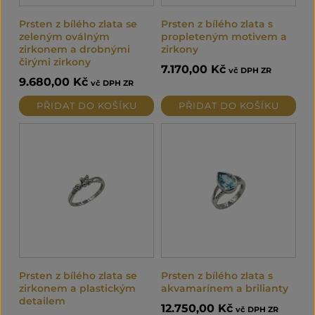
Prsten z bílého zlata se
Prsten z bílého zlata s
zeleným oválným
propleteným motivem a
zirkonem a drobnými
zirkony
čirými zirkony
7.170,00
Kč
vč DPH ZR
9.680,00
Kč
vč DPH ZR
PŘIDAT DO KOŠÍKU
PŘIDAT DO KOŠÍKU
Prsten z bílého zlata se
Prsten z bílého zlata s
zirkonem a plastickým
akvamarínem a brilianty
detailem
12.750,00
Kč
vč DPH ZR