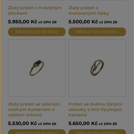
Zlatý prsten s hvězdným
Zlatý prsten s
shlukem
matovanými lístky
5.950,00
Kč
5.500,00
Kč
vč DPH ZR
vč DPH ZR
PŘIDAT DO KOŠÍKU
PŘIDAT DO KOŠÍKU
Zlatý prsten se zeleným
Prsten se dvěma zlatými
oválným kamenem a
oblouky a liníí třpytivých
vějířem zirkonů
kamenů
5.530,00
Kč
5.650,00
Kč
vč DPH ZR
vč DPH ZR
PŘIDAT DO KOŠÍKU
PŘIDAT DO KOŠÍKU