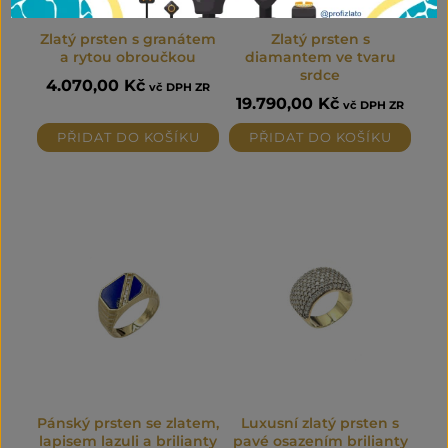
Zlatý prsten s granátem
Zlatý prsten s
a rytou obroučkou
diamantem ve tvaru
srdce
4.070,00
Kč
vč DPH ZR
19.790,00
Kč
vč DPH ZR
PŘIDAT DO KOŠÍKU
PŘIDAT DO KOŠÍKU
Pánský prsten se zlatem,
Luxusní zlatý prsten s
lapisem lazuli a brilianty
pavé osazením brilianty