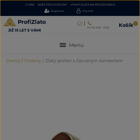
O NÁS
NAŠE PROVOZOVNY
VÝKUP ZLATA NA PRODEJNÁCH
Registrace
Můj účet
0
Košík
Po-Pá 9:00 - 19:00
JIŽ 15 LET S VÁMI
Menu
Domů
/
Prsteny
/
Zlatý prsten s červeným karneolem