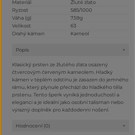
Materiál
Žluté zlato
Ryzost
585/1000
Váha (g)
7.59g
Velikost
63
Drahý kámen
Karneol
+
Popis
Klasický prsten ze žlutého zlata osazený
čtvercovým červeným karneolem. Hladký
kámen v teplém odstínu je zasazen do jemného
rámu, který plynule přechází do hladkého těla
prstenu. Tento šperk vyniká jednoduchostí a
elegancí a je ideální jako osobní talisman nebo
výrazný doplněk pro každodenní nošení.
Hodnocení (0)
+