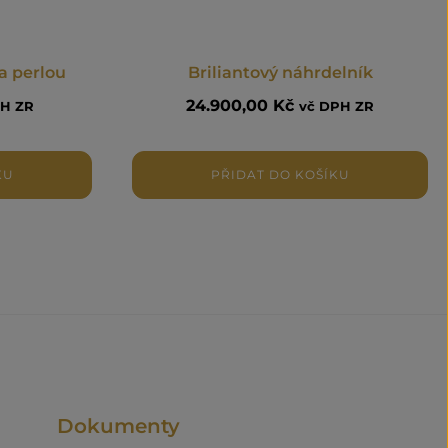
 a perlou
Briliantový náhrdelník
24.900,00
Kč
PH ZR
vč DPH ZR
KU
PŘIDAT DO KOŠÍKU
Dokumenty