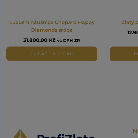
Luxusní náušnice Chopard Happy
Zlatý 
Diamonds srdce
12.
31.800,00
Kč
vč DPH ZR
PŘIDAT DO KOŠÍKU
P
N