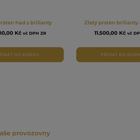
prsten had s brilianty
Zlatý prsten brilianty
900,00
Kč
11.500,00
Kč
vč DPH ZR
vč D
ŘIDAT DO KOŠÍKU
PŘIDAT DO KOŠÍ
aše provozovny