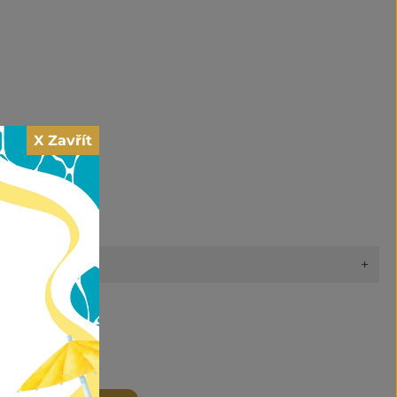
X Zavřít
+
ží
,
Prsteny