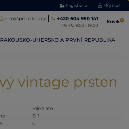
Registrace
Můj účet
info@profizlato.cz
+420 604 950 141
0
Košík
Po-Pá 9:00 - 19:00
RAKOUSKO-UHERSKO A PRVNÍ REPUBLIKA
ový vintage prsten
Bílé zlato
ene
SI 1
e
G