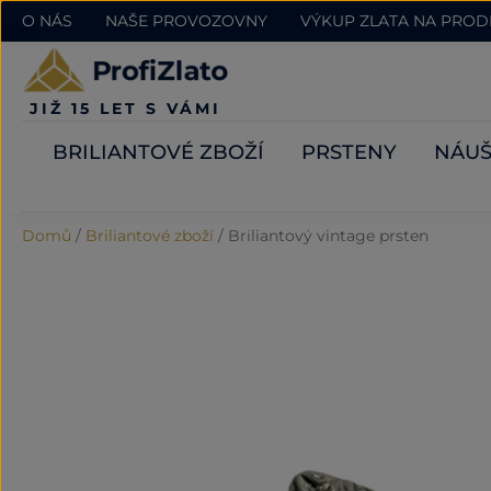
O NÁS
NAŠE PROVOZOVNY
VÝKUP ZLATA NA PRO
JIŽ 15 LET S VÁMI
BRILIANTOVÉ ZBOŽÍ
PRSTENY
NÁUŠ
Domů
/
Briliantové zboží
/
Briliantový vintage prsten