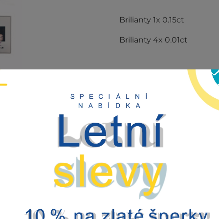
Brilianty 1x 0.15ct
Brilianty 4x 0.01ct
V2351
Hodnocení (0)
Kategorie:
Briliantové zbo
12.200,00
Kč
vč DPH ZR