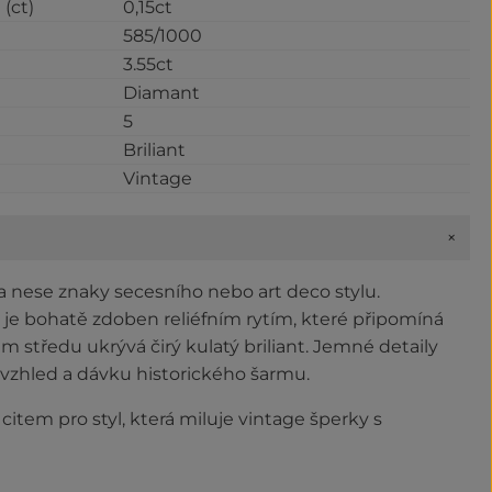
(ct)
0,15ct
585/1000
3.55ct
Diamant
5
Briliant
Vintage
+
ta nese znaky secesního nebo art deco stylu.
je bohatě zdoben reliéfním rytím, které připomíná
m středu ukrývá čirý kulatý briliant. Jemné detaily
 vzhled a dávku historického šarmu.
citem pro styl, která miluje vintage šperky s