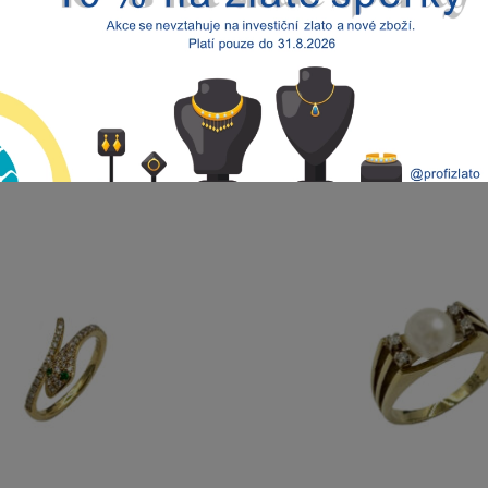
Briliantový
PŘIDAT
vintage
prsten
množství