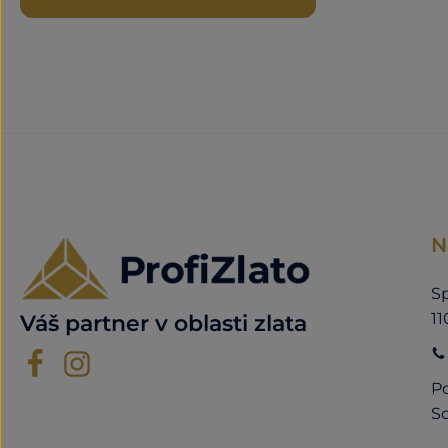
N
Sp
11
Váš partner v oblasti zlata
Po
So