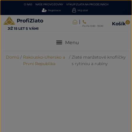
O NÁS
NAŠE PROVOZOVNY
VÝKUP ZLATA NA PRODEJNÁCH
Registrace
Můj účet
0
Košík
Po-Pá 9:00 - 19:00
JIŽ 15 LET S VÁMI
Menu
Domů
/
Rakousko-Uhersko a
/
Zlaté manžetové knoflíčky
První Republika
s rytinou a rubíny