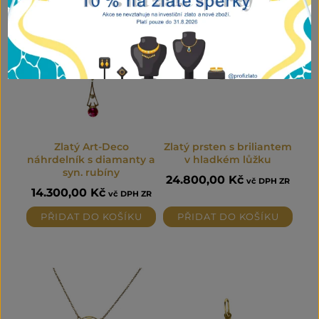
Zlatý Art-Deco
Zlatý prsten s briliantem
náhrdelník s diamanty a
v hladkém lůžku
syn. rubíny
24.800,00
Kč
vč DPH ZR
14.300,00
Kč
vč DPH ZR
PŘIDAT DO KOŠÍKU
PŘIDAT DO KOŠÍKU