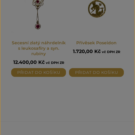
Secesní zlatý náhrdelník
Přívěsek Poseidon
s leukosafíry a syn.
1.720,00
Kč
vč DPH ZR
rubíny
12.400,00
Kč
vč DPH ZR
PŘIDAT DO KOŠÍKU
PŘIDAT DO KOŠÍKU