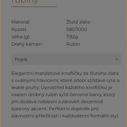
Materiál
Žluté zlato
Ryzost
580/1000
Váha (g)
7.82g
Drahý kámen
Rubín
+
Popis
Elegantní manžetové knoflíčky ze žlutého zlata
s oválnými hlavicemi, které zdobí střídavě ryté a
lesklé pruhy. Uprostřed každého knoflíčku je
vsazen drobný rubín sytě červené barvy, který
jim dodává noblesní a zároveň decentně
barevný akcent. Perfektní doplněk pro
slavnostní příležitosti i každodenní formální styl.