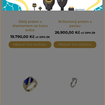
Zlatý prsten s
Briliantový prsten s
diamantem ve tvaru
perlou
srdce
26.900,00
Kč
vč DPH ZR
19.790,00
Kč
vč DPH ZR
PŘIDAT DO KOŠÍKU
PŘIDAT DO KOŠÍKU