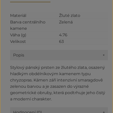
Materiál
Žluté zlato
Barva centrálního
Zelená
kamene
Váha (g)
4.76
Velikost
63
+
Popis
Stylový pánský prsten ze žlutého zlata, osazený
hladkým obdélníkovým kamenem typu
chryzopras. Kámen září intenzivní smaragdově
zelenou barvou a je zasazen do výrazné
geometrické obruby, která podtrhuje jeho čistý
a moderní charakter.
Hodnocení (0)
+