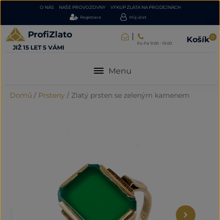
O NÁS
NAŠE PROVOZOVNY
VÝKUP ZLATA NA PRODEJNÁCH
Registrace
Můj účet
0
Košík
Po-Pá 9:00 - 19:00
JIŽ 15 LET S VÁMI
Menu
Domů
/
Prsteny
/
Zlatý prsten se zeleným kamenem