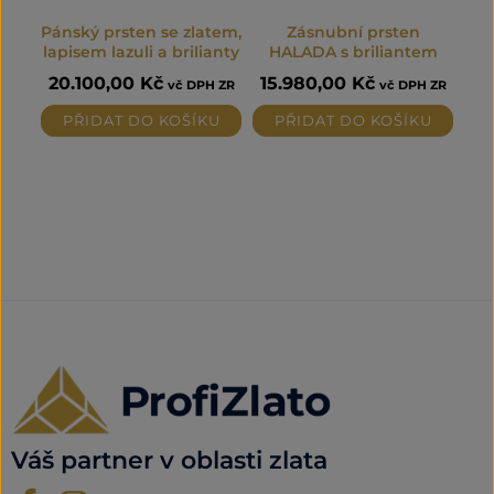
Pánský prsten se zlatem,
Zásnubní prsten
lapisem lazuli a brilianty
HALADA s briliantem
20.100,00
Kč
15.980,00
Kč
vč DPH ZR
vč DPH ZR
PŘIDAT DO KOŠÍKU
PŘIDAT DO KOŠÍKU
Váš partner v oblasti zlata