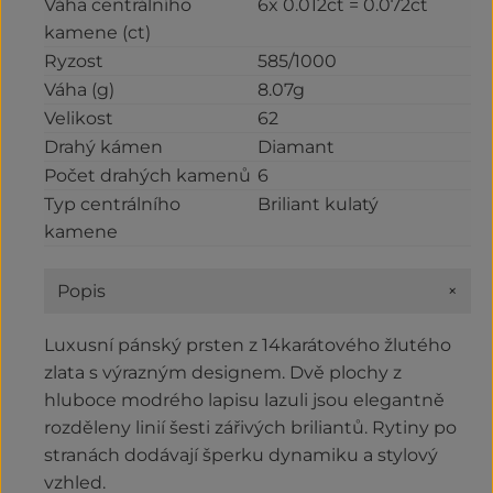
Váha centrálního
6x 0.012ct = 0.072ct
kamene (ct)
Ryzost
585/1000
Váha (g)
8.07g
Velikost
62
Drahý kámen
Diamant
Počet drahých kamenů
6
Typ centrálního
Briliant kulatý
kamene
+
Popis
Luxusní pánský prsten z 14karátového žlutého
zlata s výrazným designem. Dvě plochy z
hluboce modrého lapisu lazuli jsou elegantně
rozděleny linií šesti zářivých briliantů. Rytiny po
stranách dodávají šperku dynamiku a stylový
vzhled.