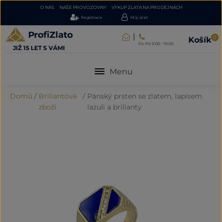
O NÁS
NAŠE PROVOZOVNY
VÝKUP ZLATA NA PRODEJNÁCH
Registrace
Můj účet
0
Košík
Po-Pá 9:00 - 19:00
JIŽ 15 LET S VÁMI
Menu
Domů
/
Briliantové
/
Pánský prsten se zlatem, lapisem
zboží
lazuli a brilianty