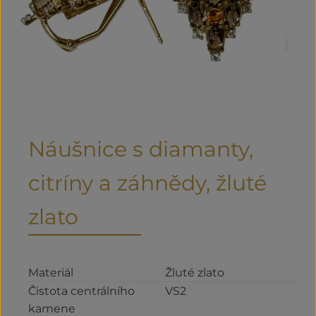
Náušnice s diamanty,
citríny a záhnědy, žluté
zlato
Materiál
Žluté zlato
Čistota centrálního
VS2
kamene