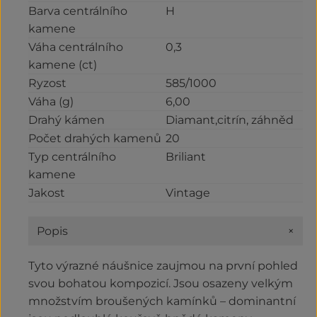
Barva centrálního
H
kamene
Váha centrálního
0,3
kamene (ct)
Ryzost
585/1000
Váha (g)
6,00
Drahý kámen
Diamant,citrín, záhněd
Počet drahých kamenů
20
Typ centrálního
Briliant
kamene
Jakost
Vintage
+
Popis
Tyto výrazné náušnice zaujmou na první pohled
svou bohatou kompozicí. Jsou osazeny velkým
množstvím broušených kamínků – dominantní