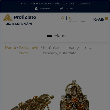
O NÁS
NAŠE PROVOZOVNY
VÝKUP ZLATA NA PRODEJNÁCH
Registrace
Můj účet
0
Košík
Po-Pá 9:00 - 19:00
JIŽ 15 LET S VÁMI
Menu
Domů
/
Briliantové
/
Náušnice s diamanty, citríny a
zboží
záhnědy, žluté zlato