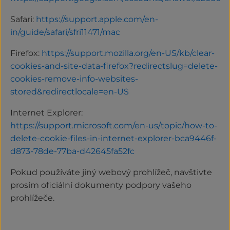
Safari:
https://support.apple.com/en-
in/guide/safari/sfri11471/mac
Firefox:
https://support.mozilla.org/en-US/kb/clear-
cookies-and-site-data-firefox?redirectslug=delete-
cookies-remove-info-websites-
stored&redirectlocale=en-US
Internet Explorer:
https://support.microsoft.com/en-us/topic/how-to-
delete-cookie-files-in-internet-explorer-bca9446f-
d873-78de-77ba-d42645fa52fc
Pokud používáte jiný webový prohlížeč, navštivte
prosím oficiální dokumenty podpory vašeho
prohlížeče.