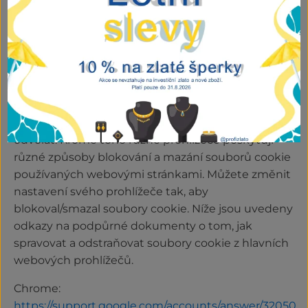
Nastavení souborů cookie
Předvolby souborů cookie můžete kdykoli změnit
kliknutím na tlačítko výše. To vám umožní znovu
navštívit banner souhlasu se soubory cookie a
změnit své preference nebo svůj souhlas ihned
odvolat. Kromě toho různé prohlížeče poskytují
různé způsoby blokování a mazání souborů cookie
používaných webovými stránkami. Můžete změnit
nastavení svého prohlížeče tak, aby
blokoval/smazal soubory cookie. Níže jsou uvedeny
odkazy na podpůrné dokumenty o tom, jak
spravovat a odstraňovat soubory cookie z hlavních
webových prohlížečů.
Chrome:
https://support.google.com/accounts/answer/32050