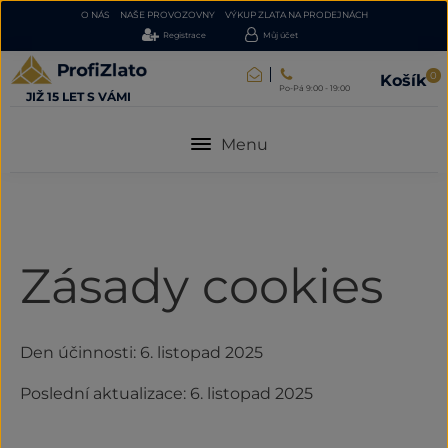
O NÁS
NAŠE PROVOZOVNY
VÝKUP ZLATA NA PRODEJNÁCH
Registrace
Můj účet
0
Košík
Po-Pá 9:00 - 19:00
JIŽ 15 LET S VÁMI
Menu
Zásady cookies
Den účinnosti: 6. listopad 2025
Poslední aktualizace: 6. listopad 2025