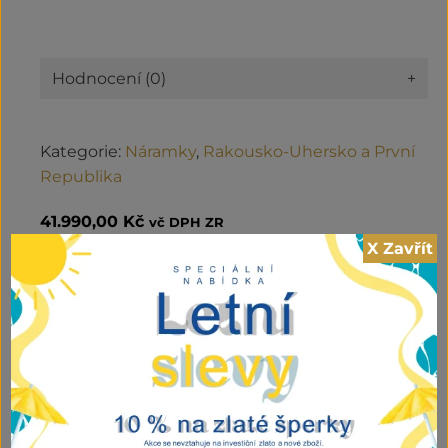
Hodnocení (0)
+
Kategorie:
Náramky
,
Rakousko-Uhersko a První
Republika
41.990,00
Kč
vč DPH ZR
X Zavřít
Zlatý
PŘIDAT DO KOŠÍKU
článkový
náramek
množství
Související produkty