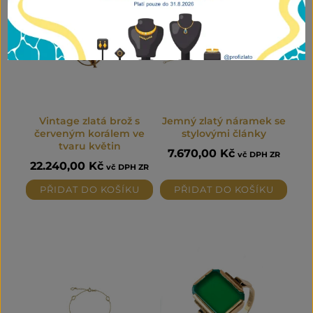
Vintage zlatá brož s
Jemný zlatý náramek se
červeným korálem ve
stylovými články
tvaru květin
7.670,00
Kč
vč DPH ZR
22.240,00
Kč
vč DPH ZR
PŘIDAT DO KOŠÍKU
PŘIDAT DO KOŠÍKU