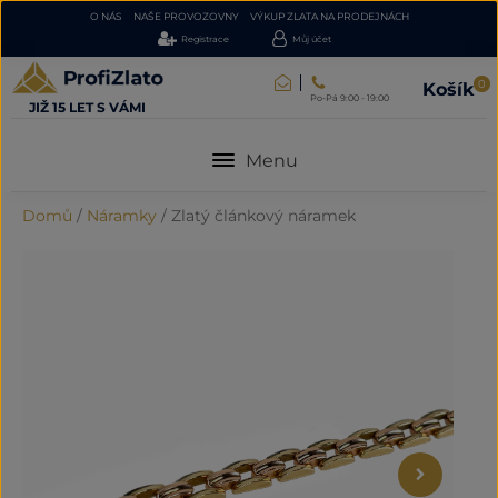
O NÁS
NAŠE PROVOZOVNY
VÝKUP ZLATA NA PRODEJNÁCH
Registrace
Můj účet
0
Košík
Po-Pá 9:00 - 19:00
JIŽ 15 LET S VÁMI
Menu
Domů
/
Náramky
/
Zlatý článkový náramek