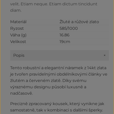
velit. Etiam neque. Etiam dictum tincidunt
diam.
Materiál
Žluté a růžové zlato
Ryzost
585/1000
Váha (g)
16.86
Velikost
19cm
+
Popis
Tento robustní a elegantní náramek z 14kt zlata
je tvořen pravidelnými obdélníkovými články ve
žlutém a červeném zlatě. Díky svému
výraznému designu působí luxusně a
nadčasově.
Precizně zpracovaný kousek, který vynikne jak
samostatně, tak v kombinaci s dalšími šperky.