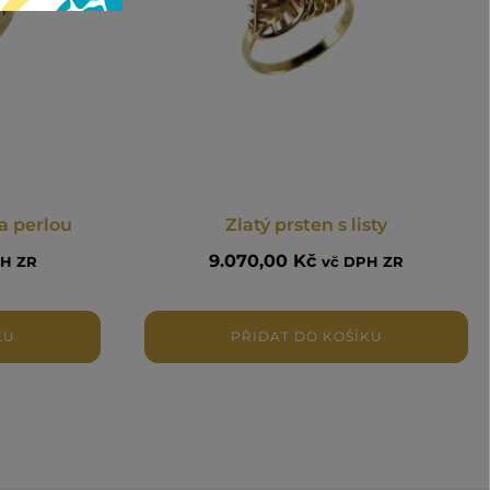
 a perlou
Zlatý prsten s listy
9.070,00
Kč
PH ZR
vč DPH ZR
KU
PŘIDAT DO KOŠÍKU