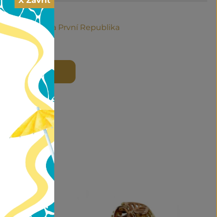
X Zavřít
sko-Uhersko a První Republika
 DO KOŠÍKU