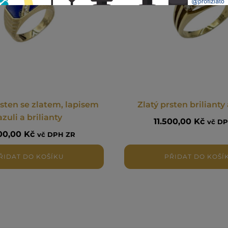
sten se zlatem, lapisem
Zlatý prsten brilianty
azuli a brilianty
11.500,00
Kč
vč D
100,00
Kč
vč DPH ZR
ŘIDAT DO KOŠÍKU
PŘIDAT DO KOŠÍ