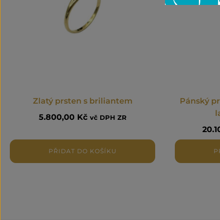
Zlatý prsten s briliantem
Pánský pr
l
5.800,00
Kč
vč DPH ZR
20.
PŘIDAT DO KOŠÍKU
P