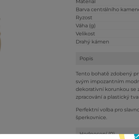
Materiál
Barva centrálního kamen
Ryzost
Váha (g)
Velikost
Drahý kámen
Popis
Tento bohatě zdobený prs
svým impozantním modrým
dekorativní korunkou se z
zpracování a plastický tva
Perfektní volba pro slavn
šperkovnice.
Hodnocení (0)