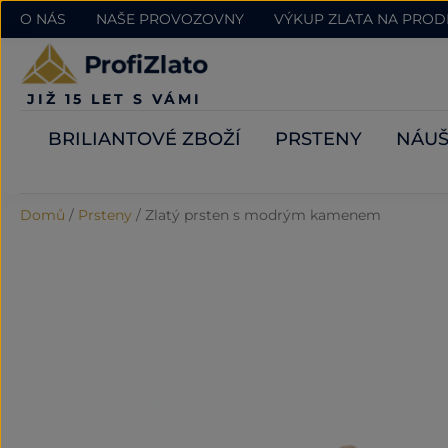
O NÁS
NAŠE PROVOZOVNY
VÝKUP ZLATA NA PRO
JIŽ 15 LET S VÁMI
BRILIANTOVÉ ZBOŽÍ
PRSTENY
NÁUŠ
Domů
/
Prsteny
/
Zlatý prsten s modrým kamenem