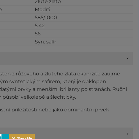
Žluté zlato
e
Modrá
585/1000
5.42
56
Syn. safír
+
ten z růžového a žlutého zlata okamžitě zaujme
 syntetickým safírem, který je obklopen
latými prvky a menšími brilianty po stranách. Ruční
r působí velkolepě a šlechticky.
ostní příležitosti nebo jako dominantní prvek
+