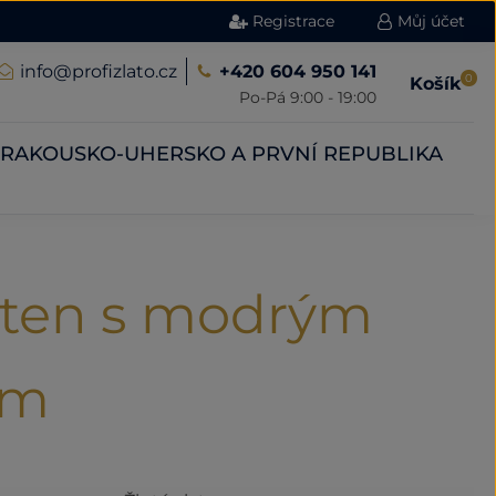
Registrace
Můj účet
info@profizlato.cz
+420 604 950 141
0
Košík
Po-Pá 9:00 - 19:00
RAKOUSKO-UHERSKO A PRVNÍ REPUBLIKA
rsten s modrým
em