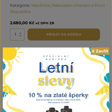
Kategorie:
Náušnice
,
Rakousko-Uhersko a První
Republika
2.680,00
Kč
vč DPH ZR
Zlaté
PŘIDAT DO KOŠÍKU
dětské
náušnice
množství
X Zavřít
Související produkty