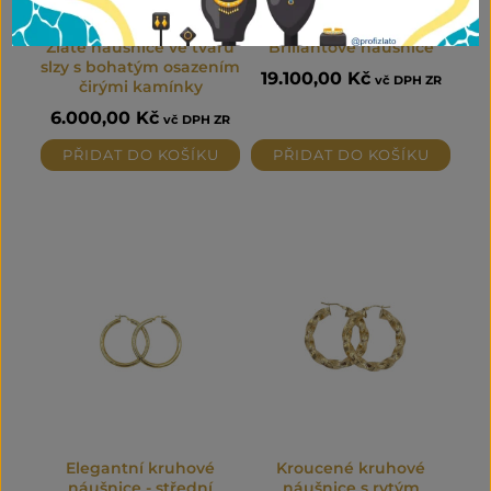
Zlaté náušnice ve tvaru
Briliantové náušnice
slzy s bohatým osazením
19.100,00
Kč
vč DPH ZR
čirými kamínky
6.000,00
Kč
vč DPH ZR
PŘIDAT DO KOŠÍKU
PŘIDAT DO KOŠÍKU
Elegantní kruhové
Kroucené kruhové
náušnice - střední
náušnice s rytým