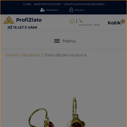
O NÁS
NAŠE PROVOZOVNY
VÝKUP ZLATA NA PRODEJNÁCH
Registrace
Můj účet
0
Košík
Po-Pá 9:00 - 19:00
JIŽ 15 LET S VÁMI
Menu
Domů
/
Náušnice
/
Zlaté dětské náušnice