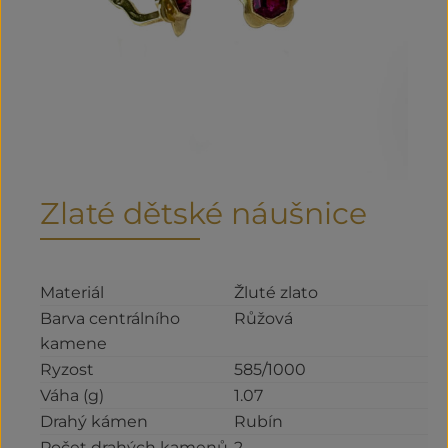
Zlaté dětské náušnice
Materiál
Žluté zlato
Barva centrálního
Růžová
kamene
Ryzost
585/1000
Váha (g)
1.07
Drahý kámen
Rubín
Počet drahých kamenů
2