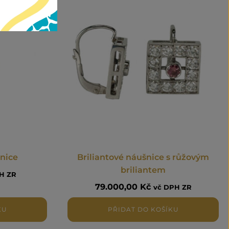
šnice
Briliantové náušnice s růžovým
briliantem
H ZR
79.000,00
Kč
vč DPH ZR
KU
PŘIDAT DO KOŠÍKU