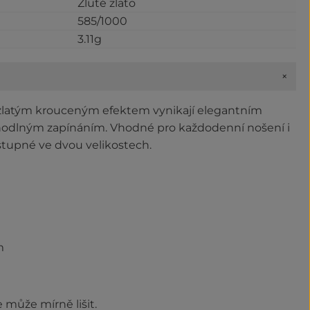
Žluté zlato
585/1000
3.11g
+
 zlatým krouceným efektem vynikají elegantním
hodlným zapínáním. Vhodné pro každodenní nošení i
ostupné ve dvou velikostech.
m
 může mírně lišit.