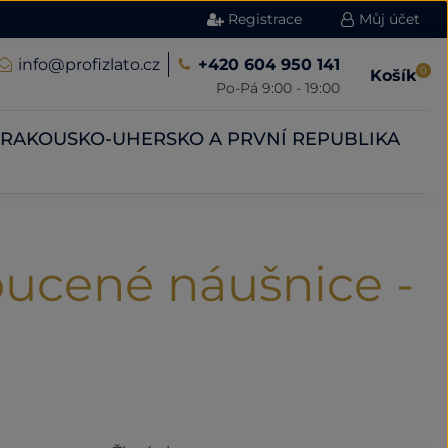
Registrace
Můj účet
info@profizlato.cz
+420 604 950 141
0
Košík
Po-Pá 9:00 - 19:00
RAKOUSKO-UHERSKO A PRVNÍ REPUBLIKA
oucené náušnice -