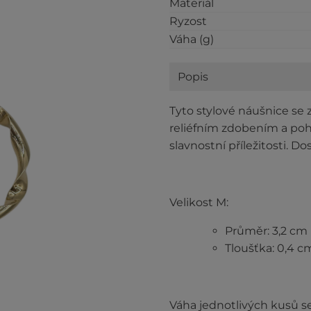
Materiál
Ryzost
Váha (g)
Popis
Tyto stylové náušnice se
reliéfním zdobením a po
slavnostní příležitosti. D
Velikost M:
Průměr: 3,2 cm
Tloušťka: 0,4 c
Váha jednotlivých kusů se