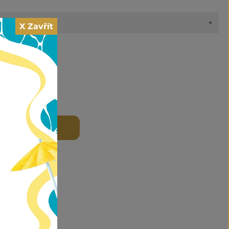
+
X Zavřít
 zboží
 DO KOŠÍKU