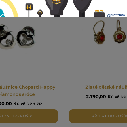
náušnice Chopard Happy
Zlaté dětské náu
iamonds srdce
2.790,00
Kč
vč DP
800,00
Kč
vč DPH ZR
ŘIDAT DO KOŠÍKU
PŘIDAT DO KOŠÍ