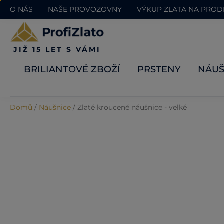
O NÁS
NAŠE PROVOZOVNY
VÝKUP ZLATA NA PRO
JIŽ 15 LET S VÁMI
BRILIANTOVÉ ZBOŽÍ
PRSTENY
NÁUŠ
Domů
/
Náušnice
/
Zlaté kroucené náušnice - velké