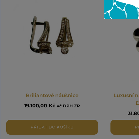
Briliantové náušnice
Luxusní 
D
19.100,00
Kč
vč DPH ZR
31.
PŘIDAT DO KOŠÍKU
P