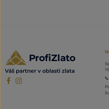
N
Sp
11
Váš partner v oblasti zlata
Po
So