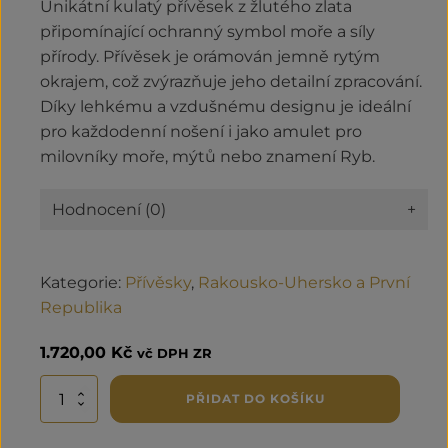
Unikátní kulatý přívěsek z žlutého zlata
připomínající ochranný symbol moře a síly
přírody. Přívěsek je orámován jemně rytým
okrajem, což zvýrazňuje jeho detailní zpracování.
Díky lehkému a vzdušnému designu je ideální
pro každodenní nošení i jako amulet pro
milovníky moře, mýtů nebo znamení Ryb.
Hodnocení (0)
+
Kategorie:
Přívěsky
,
Rakousko-Uhersko a První
Republika
1.720,00
Kč
vč DPH ZR
Přívěsek
PŘIDAT DO KOŠÍKU
Poseidon
množství