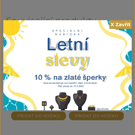
Související produkty
X Zavřít
Zlatý přívěsek ve tvaru
Zlatý přívěsek s kulatým
srdce se zirkony
motivem a zirkony
3.710,00
Kč
3.380,00
Kč
vč DPH ZR
vč DPH ZR
PŘIDAT DO KOŠÍKU
PŘIDAT DO KOŠÍKU