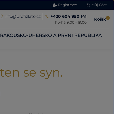
Registrace
Můj účet
info@profizlato.cz
+420 604 950 141
0
Košík
Po-Pá 9:00 - 19:00
RAKOUSKO-UHERSKO A PRVNÍ REPUBLIKA
ten se syn.
m