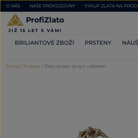
O NÁS
NAŠE PROVOZOVNY
VÝKUP ZLATA NA PRO
JIŽ 15 LET S VÁMI
BRILIANTOVÉ ZBOŽÍ
PRSTENY
NÁUŠ
Domů
/
Prsteny
/
Zlatý prsten se syn. rubínem