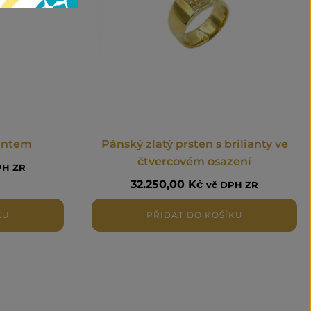
iantem
Pánský zlatý prsten s brilianty ve
čtvercovém osazení
PH ZR
32.250,00
Kč
vč DPH ZR
KU
PŘIDAT DO KOŠÍKU