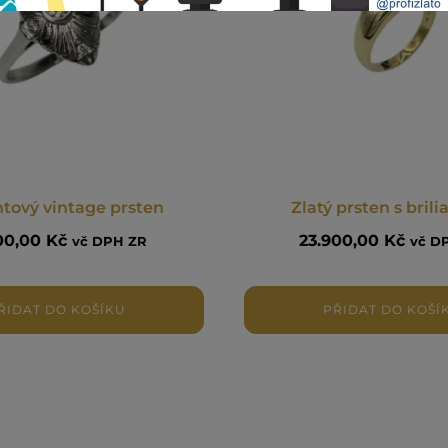
ntový vintage prsten
Zlatý prsten s bril
200,00
Kč
23.900,00
Kč
vč DPH ZR
vč D
ŘIDAT DO KOŠÍKU
PŘIDAT DO KOŠÍ