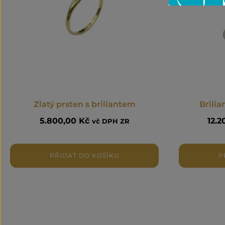
Zlatý prsten s briliantem
Brilia
5.800,00
Kč
12.
vč DPH ZR
PŘIDAT DO KOŠÍKU
P