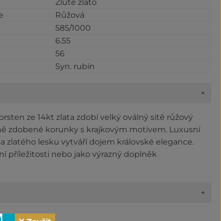
Žluté zlato
e
Růžová
585/1000
6.55
56
Syn. rubín
+
sten ze 14kt zlata zdobí velký oválný sitě růžový
ě zdobené korunky s krajkovým motivem. Luxusní
 zlatého lesku vytváří dojem královské elegance.
ní příležitosti nebo jako výrazný doplněk
+