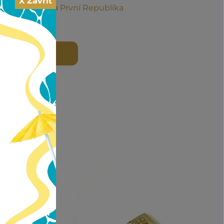
X Zavřít
sko-Uhersko a První Republika
 DO KOŠÍKU