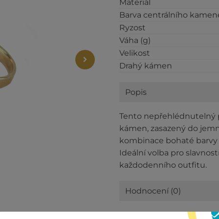
Materiál
Barva centrálního kamen
Ryzost
Váha (g)
Velikost
Drahý kámen
Popis
Tento nepřehlédnutelný pr
kámen, zasazený do jemn
kombinace bohaté barvy a
Ideální volba pro slavnost
každodenního outfitu.
Hodnocení (0)