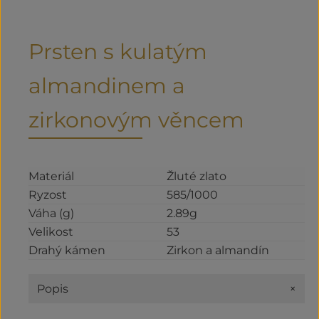
Prsten s kulatým
almandinem a
zirkonovým věncem
Materiál
Žluté zlato
Ryzost
585/1000
Váha (g)
2.89g
Velikost
53
Drahý kámen
Zirkon a almandín
+
Popis