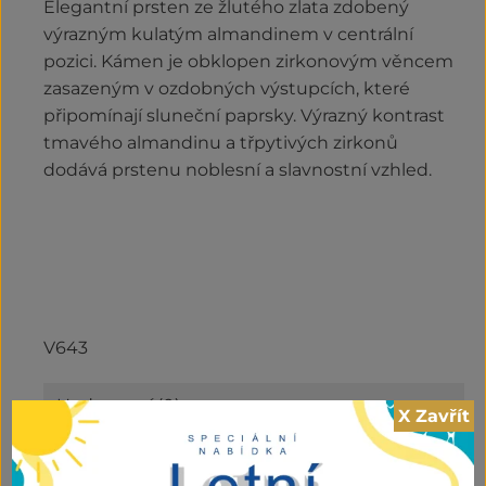
Elegantní prsten ze žlutého zlata zdobený
výrazným kulatým almandinem v centrální
pozici. Kámen je obklopen zirkonovým věncem
zasazeným v ozdobných výstupcích, které
připomínají sluneční paprsky. Výrazný kontrast
tmavého almandinu a třpytivých zirkonů
dodává prstenu noblesní a slavnostní vzhled.
V643
Hodnocení (0)
+
X Zavřít
Kategorie:
Outlet
,
Prsteny