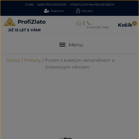
O NÁS
NAŠE PROVOZOVNY
VÝKUP ZLATA NA PRODEJNÁCH
Registrace
Můj účet
0
Košík
Po-Pá 9:00 - 19:00
JIŽ 15 LET S VÁMI
Menu
Domů
/
Prsteny
/
Prsten s kulatým almandinem a
zirkonovým věncem