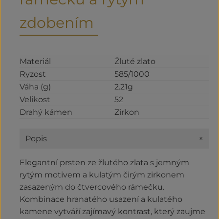
zdobením
Materiál
Žluté zlato
Ryzost
585/1000
Váha (g)
2.21g
Velikost
52
Drahý kámen
Zirkon
+
Popis
Elegantní prsten ze žlutého zlata s jemným
rytým motivem a kulatým čirým zirkonem
zasazeným do čtvercového rámečku.
Kombinace hranatého usazení a kulatého
kamene vytváří zajímavý kontrast, který zaujme