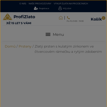
O NÁS
NAŠE PROVOZOVNY
VÝKUP ZLATA NA PRODEJNÁCH
Registrace
Můj účet
0
Košík
Po-Pá 9:00 - 19:00
JIŽ 15 LET S VÁMI
Menu
Domů
/
Prsteny
/
Zlatý prsten s kulatým zirkonem ve
čtvercovém rámečku a rytým zdobením