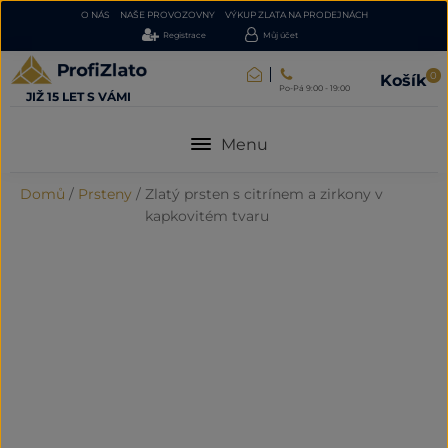
O NÁS
NAŠE PROVOZOVNY
VÝKUP ZLATA NA PRODEJNÁCH
Registrace
Můj účet
0
Košík
Po-Pá 9:00 - 19:00
JIŽ 15 LET S VÁMI
Menu
Domů
/
Prsteny
/
Zlatý prsten s citrínem a zirkony v
kapkovitém tvaru