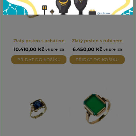
Zlatý prsten s achátem
Zlatý prsten s rubínem
10.410,00
Kč
6.450,00
Kč
vč DPH ZR
vč DPH ZR
PŘIDAT DO KOŠÍKU
PŘIDAT DO KOŠÍKU