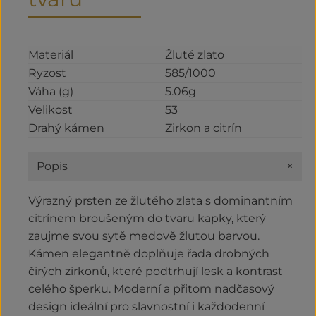
Materiál
Žluté zlato
Ryzost
585/1000
Váha (g)
5.06g
Velikost
53
Drahý kámen
Zirkon a citrín
+
Popis
Výrazný prsten ze žlutého zlata s dominantním
citrínem broušeným do tvaru kapky, který
zaujme svou sytě medově žlutou barvou.
Kámen elegantně doplňuje řada drobných
čirých zirkonů, které podtrhují lesk a kontrast
celého šperku. Moderní a přitom nadčasový
design ideální pro slavnostní i každodenní