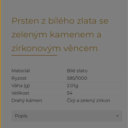
Prsten z bílého zlata se
zeleným kamenem a
zirkonovým věncem
Materiál
Bílé zlato
Ryzost
585/1000
Váha (g)
2.01g
Velikost
54
Drahý kámen
Čirý a zelený zirkon
+
Popis