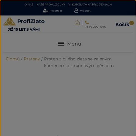
O NÁS
NAŠE PROVOZOVNY
VÝKUP ZLATA NA PRODEJNÁCH
Registrace
Můj účet
0
Košík
Po-Pá 9:00 - 19:00
JIŽ 15 LET S VÁMI
Menu
Domů
/
Prsteny
/
Prsten z bílého zlata se zeleným
kamenem a zirkonovým věncem