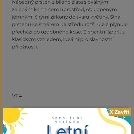
Nápadný prsten z bílého zlata s oválným
zeleným kamenem uprostřed, obklopeným
jemnými čirými zirkony do tvaru květiny. Šína
prstenu se směrem ke středu rozšiřuje a plynule
přechází do ozdobného koše. Elegantní šperk s
klasickým vzhledem, ideální pro slavnostní
příležitosti.
V114
Hodnocení (0)
+
X Zavřít
Kategorie:
Outlet
,
Prsteny