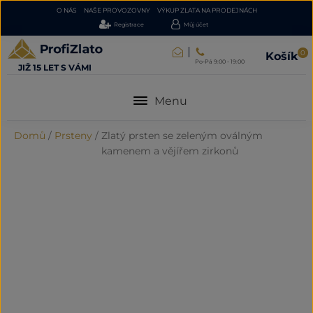
O NÁS
NAŠE PROVOZOVNY
VÝKUP ZLATA NA PRODEJNÁCH
Registrace
Můj účet
0
Košík
Po-Pá 9:00 - 19:00
JIŽ 15 LET S VÁMI
Menu
Domů
/
Prsteny
/
Zlatý prsten se zeleným oválným
kamenem a vějířem zirkonů