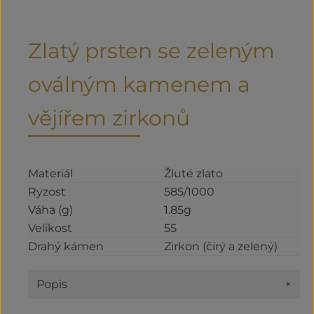
Zlatý prsten se zeleným
oválným kamenem a
vějířem zirkonů
Materiál
Žluté zlato
Ryzost
585/1000
Váha (g)
1.85g
Velikost
55
Drahý kámen
Zirkon (čirý a zelený)
+
Popis