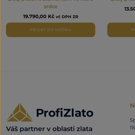
srdce
13.
19.790,00
Kč
vč DPH ZR
PŘIDAT DO KOŠÍKU
P
N
Sp
11
Váš partner v oblasti zlata