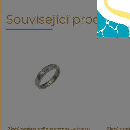
Související produkty
Zlatý prsten s diamantem ve tvaru
Zlatý pr