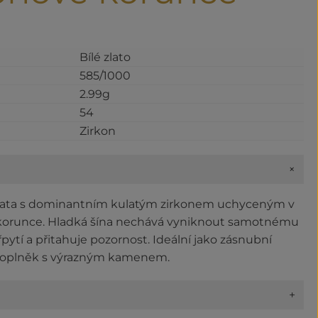
Bílé zlato
585/1000
2.99g
54
Zirkon
+
 zlata s dominantním kulatým zirkonem uchyceným v
 korunce. Hladká šína nechává vyniknout samotnému
pytí a přitahuje pozornost. Ideální jako zásnubní
doplněk s výrazným kamenem.
+