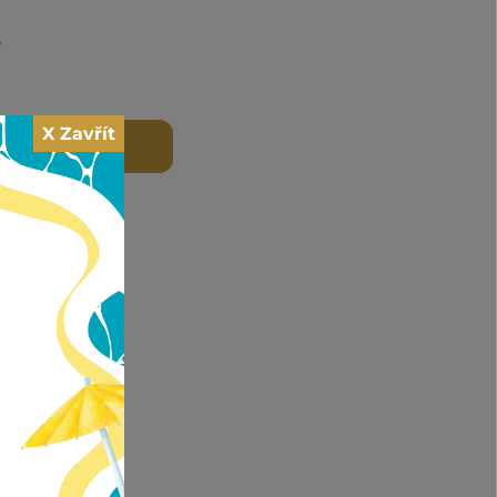
y
X Zavřít
 DO KOŠÍKU