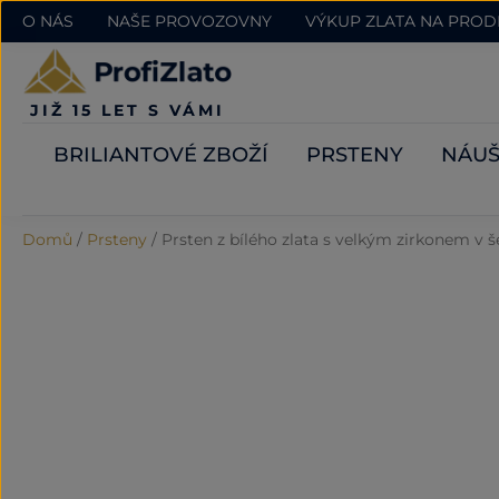
O NÁS
NAŠE PROVOZOVNY
VÝKUP ZLATA NA PRO
JIŽ 15 LET S VÁMI
BRILIANTOVÉ ZBOŽÍ
PRSTENY
NÁUŠ
Domů
/
Prsteny
/
Prsten z bílého zlata s velkým zirkonem v 