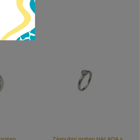
prsten
Zásnubní prsten HALADA s