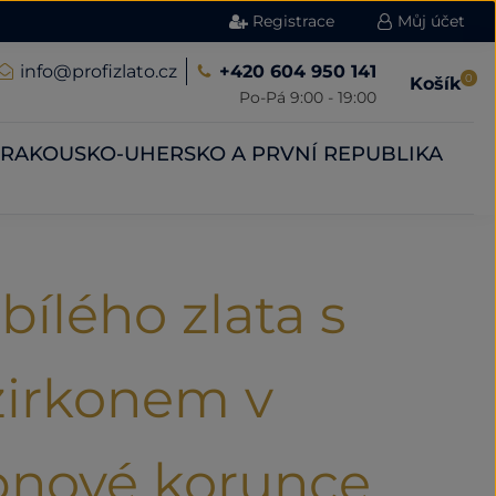
Registrace
Můj účet
info@profizlato.cz
+420 604 950 141
0
Košík
Po-Pá 9:00 - 19:00
RAKOUSKO-UHERSKO A PRVNÍ REPUBLIKA
bílého zlata s
zirkonem v
apnové korunce