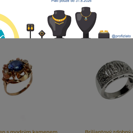
sten s modrým kamenem
Briliantový zdobný 