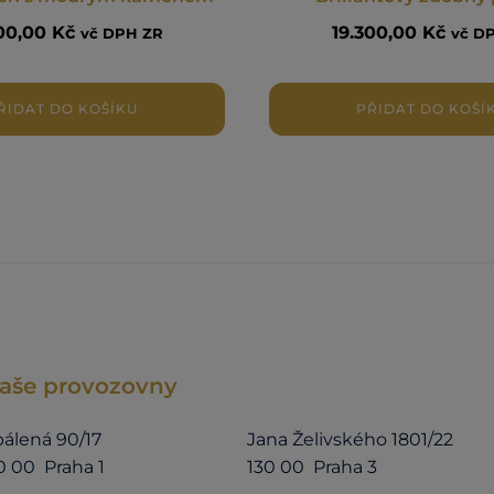
500,00
Kč
19.300,00
Kč
vč DPH ZR
vč D
ŘIDAT DO KOŠÍKU
PŘIDAT DO KOŠÍ
aše provozovny
álená 90/17
Jana Želivského 1801/22
0 00 Praha 1
130 00 Praha 3