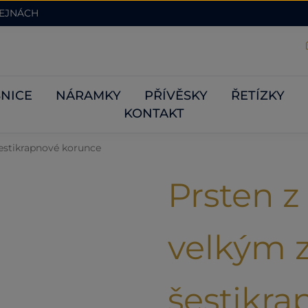
DEJNÁCH
NICE
NÁRAMKY
PŘÍVĚSKY
ŘETÍZKY
KONTAKT
šestikrapnové korunce
Prsten z 
velkým 
šestikr