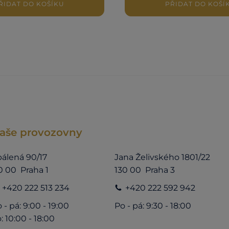
ŘIDAT DO KOŠÍKU
PŘIDAT DO KOŠÍ
aše provozovny
álená 90/17
Jana Želivského 1801/22
0 00 Praha 1
130 00 Praha 3
+420 222 513 234
+420 222 592 942
 - pá: 9:00 - 19:00
Po - pá: 9:30 - 18:00
: 10:00 - 18:00