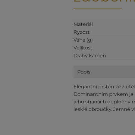
Materiál
Ryzost
Váha (g)
Velikost
Drahý kámen
Popis
Elegantní prsten ze žlut
Dominantním prvkem je ku
jeho stranách doplněný m
lesklé obroučky. Jemné v