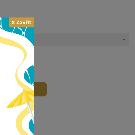
X Zavřít
+
y
 DO KOŠÍKU