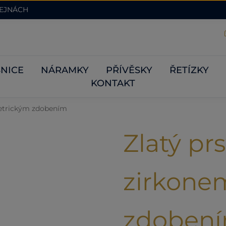
DEJNÁCH
NICE
NÁRAMKY
PŘÍVĚSKY
ŘETÍZKY
KONTAKT
metrickým zdobením
Zlatý pr
zirkone
zdoben