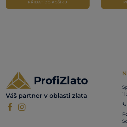
PŘIDAT DO KOŠÍKU
P
N
Sp
11
Váš partner v oblasti zlata
Po
So