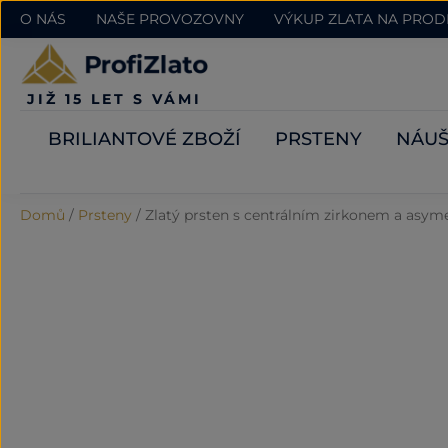
O NÁS
NAŠE PROVOZOVNY
VÝKUP ZLATA NA PRO
JIŽ 15 LET S VÁMI
BRILIANTOVÉ ZBOŽÍ
PRSTENY
NÁUŠ
Domů
/
Prsteny
/
Zlatý prsten s centrálním zirkonem a asy