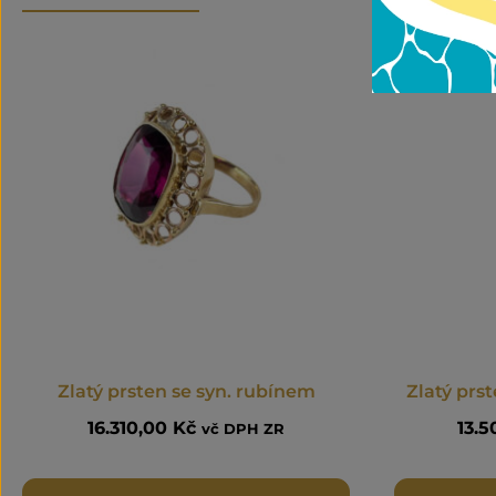
Zlatý prsten se syn. rubínem
Zlatý pr
16.310,00
Kč
13.
vč DPH ZR