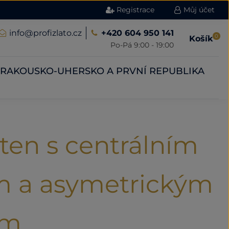
Registrace
Můj účet
info@profizlato.cz
+420 604 950 141
0
Košík
Po-Pá 9:00 - 19:00
RAKOUSKO-UHERSKO A PRVNÍ REPUBLIKA
sten s centrálním
m a asymetrickým
ím