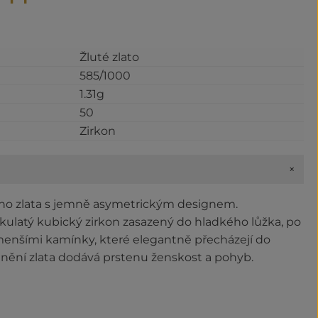
Žluté zlato
585/1000
1.31g
50
Zirkon
+
ého zlata s jemně asymetrickým designem.
latý kubický zirkon zasazený do hladkého lůžka, po
enšími kamínky, které elegantně přecházejí do
lnění zlata dodává prstenu ženskost a pohyb.