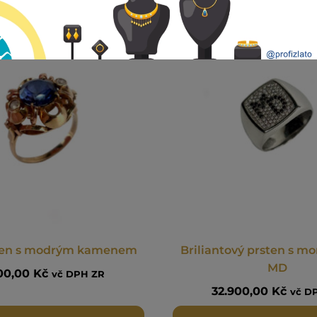
sten s modrým kamenem
Briliantový prsten s 
MD
500,00
Kč
vč DPH ZR
32.900,00
Kč
vč D