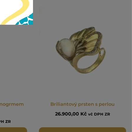
monogrmem
Briliantový prsten s perlou
26.900,00
Kč
vč DPH ZR
PH ZR