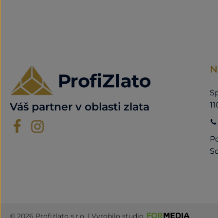
N
Sp
11
Váš partner v oblasti zlata
Po
So
© 2026 Profizlato s.r.o. | Vyrobilo studio