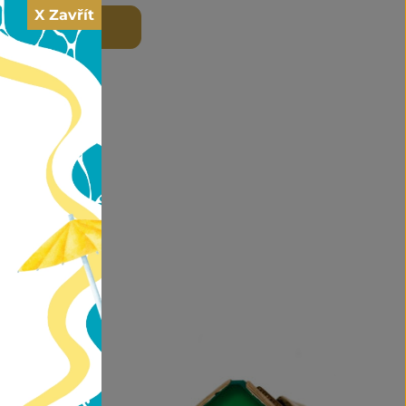
X Zavřít
 DO KOŠÍKU