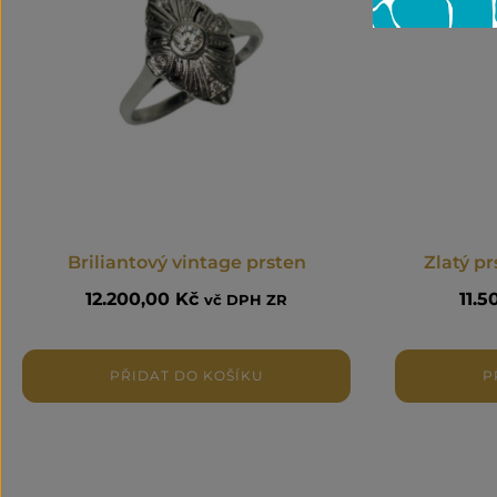
Briliantový vintage prsten
Zlatý pr
12.200,00
Kč
11.
vč DPH ZR
PŘIDAT DO KOŠÍKU
P