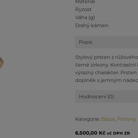
Materiál
Ryzost
Váha (g)
Drahý kámen
Popis
Stylový prsten z růžového
černé zirkony. Kontrastn
výrazný charakter. Prsten 
doplněk s jemným nádec
Hodnocení (0)
Kategorie:
Bazar
,
Prsteny
6.500,00
Kč
vč DPH ZR