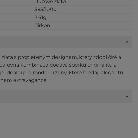
Růžové zlato
585/1000
2.61g
Zirkon
+
 zlata s propleteným designem, který zdobí čiré a
í barevná kombinace dodává šperku originalitu a
je ideální pro moderní ženy, které hledají elegantní
hem extravagance.
+