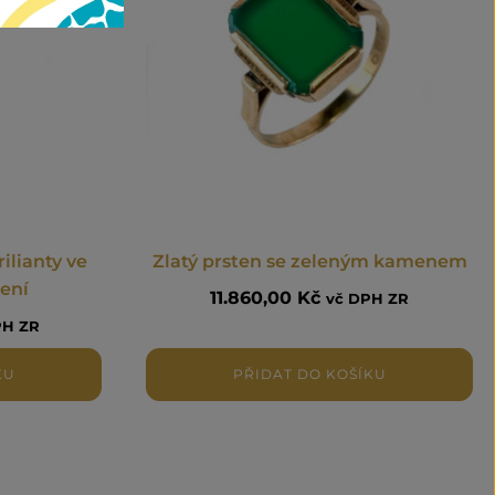
ilianty ve
Zlatý prsten se zeleným kamenem
ení
11.860,00
Kč
vč DPH ZR
PH ZR
KU
PŘIDAT DO KOŠÍKU