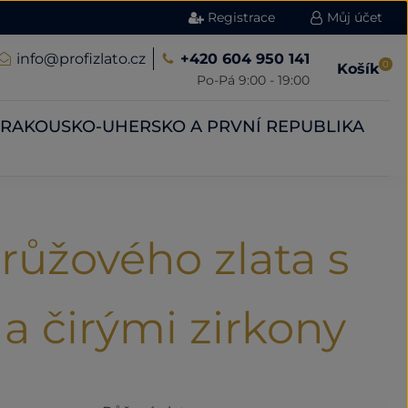
Registrace
Můj účet
info@profizlato.cz
+420 604 950 141
0
Košík
Po-Pá 9:00 - 19:00
RAKOUSKO-UHERSKO A PRVNÍ REPUBLIKA
 růžového zlata s
a čirými zirkony