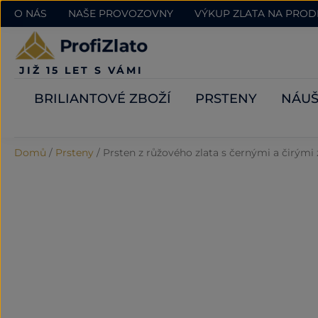
O NÁS
NAŠE PROVOZOVNY
VÝKUP ZLATA NA PRO
JIŽ 15 LET S VÁMI
BRILIANTOVÉ ZBOŽÍ
PRSTENY
NÁUŠ
Domů
/
Prsteny
/
Prsten z růžového zlata s černými a čirými 