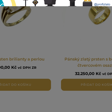
sten brilianty a perlou
Pánský zlatý prsten s br
čtvercovém osaz
500,00
Kč
vč DPH ZR
32.250,00
Kč
vč D
ŘIDAT DO KOŠÍKU
PŘIDAT DO KOŠÍ