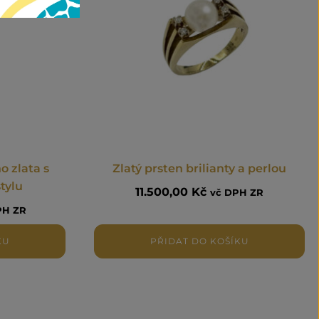
o zlata s
Zlatý prsten brilianty a perlou
tylu
11.500,00
Kč
vč DPH ZR
PH ZR
KU
PŘIDAT DO KOŠÍKU