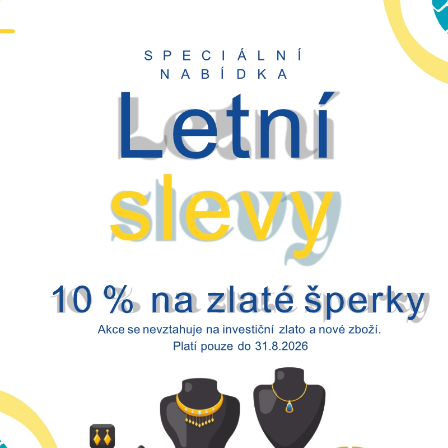
jemné
lístky
množství