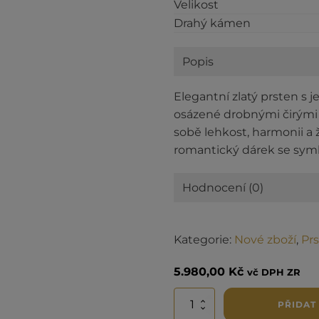
Velikost
Drahý kámen
Popis
Elegantní zlatý prsten s j
osázené drobnými čirými z
sobě lehkost, harmonii a ž
romantický dárek se symb
Hodnocení (0)
Kategorie:
Nové zboží
,
Pr
5.980,00
Kč
vč DPH ZR
Zlatý
PŘIDAT
prsten