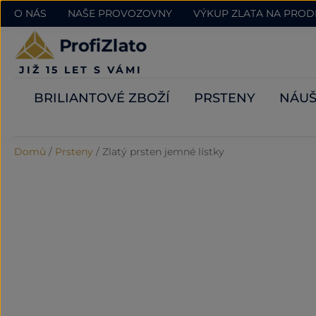
O NÁS
NAŠE PROVOZOVNY
VÝKUP ZLATA NA PRO
JIŽ 15 LET S VÁMI
BRILIANTOVÉ ZBOŽÍ
PRSTENY
NÁUŠ
Domů
/
Prsteny
/
Zlatý prsten jemné lístky