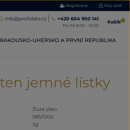
Registrace
Můj účet
info@profizlato.cz
+420 604 950 141
0
Košík
Po-Pá 9:00 - 19:00
RAKOUSKO-UHERSKO A PRVNÍ REPUBLIKA
sten jemné lístky
Žluté zlato
585/1000
2g