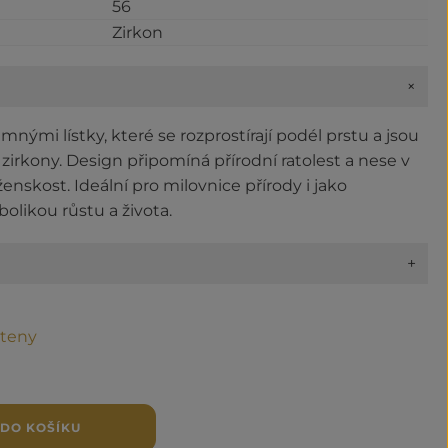
56
Zirkon
+
emnými lístky, které se rozprostírají podél prstu a jsou
irkony. Design připomíná přírodní ratolest a nese v
enskost. Ideální pro milovnice přírody i jako
olikou růstu a života.
+
steny
 DO KOŠÍKU