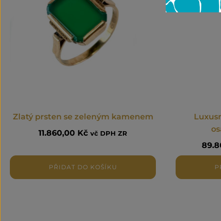
Zlatý prsten se zeleným kamenem
Luxusn
os
11.860,00
Kč
vč DPH ZR
89.
PŘIDAT DO KOŠÍKU
P