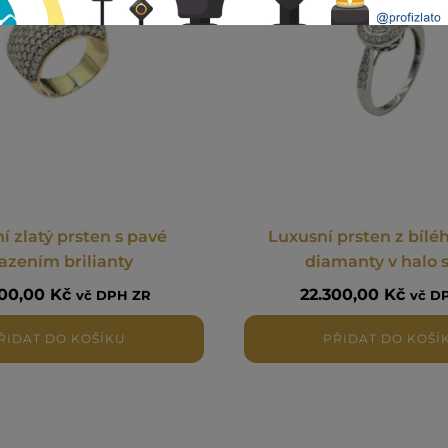
í zlatý prsten s pavé
Luxusní prsten z bíléh
azením brilianty
diamanty v halo s
800,00
Kč
22.300,00
Kč
vč DPH ZR
vč D
ŘIDAT DO KOŠÍKU
PŘIDAT DO KOŠÍ