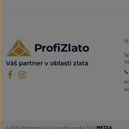
N
Sp
11
Váš partner v oblasti zlata
Po
So
© 2026 Profizlato s.r.o. | Vyrobilo studio