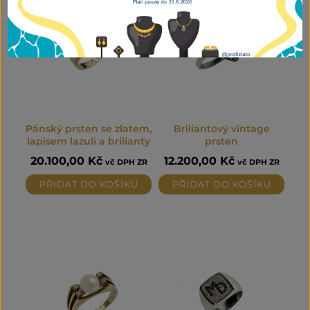
Pánský prsten se zlatem,
Briliantový vintage
lapisem lazuli a brilianty
prsten
20.100,00
Kč
12.200,00
Kč
vč DPH ZR
vč DPH ZR
PŘIDAT DO KOŠÍKU
PŘIDAT DO KOŠÍKU