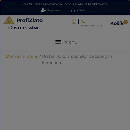
O NÁS
NAŠE PROVOZOVNY
VÝKUP ZLATA NA PRODEJNÁCH
Registrace
Můj účet
0
Košík
Po-Pá 9:00 - 19:00
JIŽ 15 LET S VÁMI
Menu
Domů
/
Prsteny
/
Prsten „Oko s paprsky“ se zeleným
kamenem