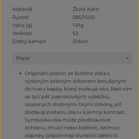
Materiál
Žluté zlato
Ryzost
585/1000
Váha (g)
1.91g
Velikost
53
Drahý kámen
Zirkon
+
Popis
Originální prsten ze žlutého zlata s
výrazným zeleným zirkonem broušeným
do tvaru kapky, který evokuje oko. Nad ním
se tyčí pět paprskovitých výběžků,
osazených drobnými čirými zirkony, jež
dodávají prstenu jiskru a jemný kontrast.
Symbolika oka může představovat
ochranu, intuici nebo bdělost, zatímco
paprsky připomínají sluneční záření či