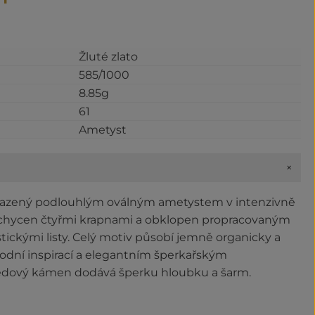
Žluté zlato
585/1000
8.85g
61
Ametyst
+
 osazený podlouhlým oválným ametystem v intenzivně
 uchycen čtyřmi krapnami a obklopen propracovaným
ckými listy. Celý motiv působí jemně organicky a
rodní inspirací a elegantním šperkařským
ředový kámen dodává šperku hloubku a šarm.