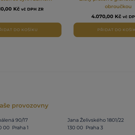
obroučkou
310,00
Kč
vč DPH ZR
4.070,00
Kč
vč D
ŘIDAT DO KOŠÍKU
PŘIDAT DO KOŠÍ
aše provozovny
álená 90/17
Jana Želivského 1801/22
0 00 Praha 1
130 00 Praha 3