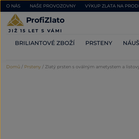
O NÁS
NAŠE PROVOZOVNY
VÝKUP ZLATA NA PRO
JIŽ 15 LET S VÁMI
BRILIANTOVÉ ZBOŽÍ
PRSTENY
NÁUŠ
Domů
/
Prsteny
/
Zlatý prsten s oválným ametystem a list