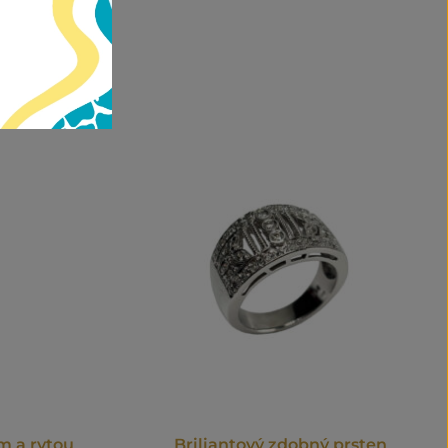
m a rytou
Briliantový zdobný prsten