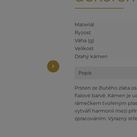
Materiál
Ryzost
Váha (g)
Velikost
Drahý kámen
Popis
Prsten ze žlutého zlata
fialové barvě. Kámen je
rámečkem tvořeným plasti
vytváří harmonii mezi pří
zpracováním. Výrazný st