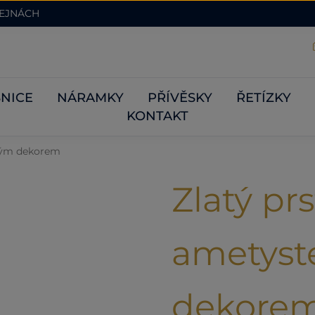
DEJNÁCH
NICE
NÁRAMKY
PŘÍVĚSKY
ŘETÍZKY
KONTAKT
ovým dekorem
Zlatý pr
ametyst
dekore