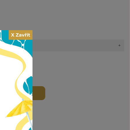
X Zavřít
+
 DO KOŠÍKU