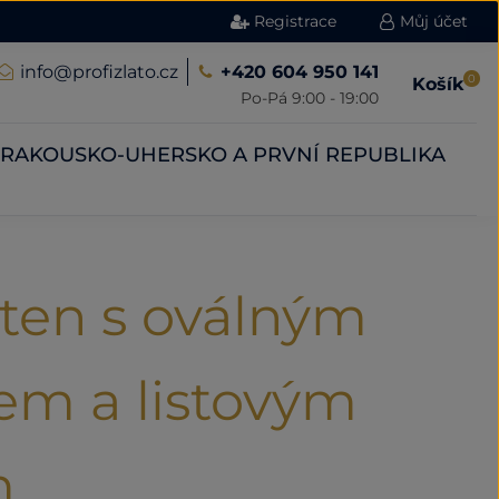
Registrace
Můj účet
info@profizlato.cz
+420 604 950 141
0
Košík
Po-Pá 9:00 - 19:00
RAKOUSKO-UHERSKO A PRVNÍ REPUBLIKA
sten s oválným
em a listovým
m