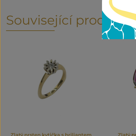
Související produkty
Zlatý prsten kytička s briliantem
Zlatý p