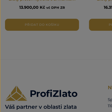
13.900,00
Kč
16.
vč DPH ZR
PŘIDAT DO KOŠÍKU
P
N
Sp
11
Váš partner v oblasti zlata