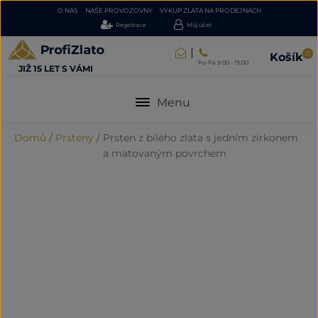
O NÁS
NAŠE PROVOZOVNY
VÝKUP ZLATA NA PRODEJNÁCH
Registrace
Můj účet
0
Košík
Po-Pá 9:00 - 19:00
JIŽ 15 LET S VÁMI
Menu
Domů
/
Prsteny
/
Prsten z bílého zlata s jedním zirkonem
a matovaným povrchem