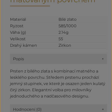
Materiál
Bílé zlato
Ryzost
585/1000
Váha (g)
2.14g
Velikost
55
Drahý kámen
Zirkon
+
Popis
Prsten z bílého zlata s kombinací matného a
lesklého povrchu. Středem prstenu prochází
jemný stupínek, ve které je osazen jeden kulatý
čirý zirkon. Elegantní volba pro milovníky
jednoduchého a nadčasového designu.
Hodnocení (0)
+