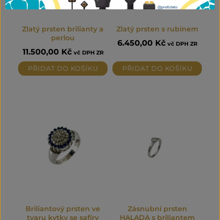
Zlatý prsten brilianty a
Zlatý prsten s rubínem
perlou
6.450,00
Kč
vč DPH ZR
11.500,00
Kč
vč DPH ZR
PŘIDAT DO KOŠÍKU
PŘIDAT DO KOŠÍKU
Briliantový prsten ve
Zásnubní prsten
tvaru kytky se safíry
HALADA s briliantem