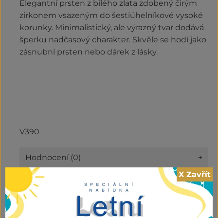
Elegantní prsten z bílého zlata zdobený čirým
zirkonem vsazeným do šestiúhelníkové vysoké
korunky. Minimalistický, ale výrazný tvar dodává
šperku nadčasový charakter. Skvěle se hodí jako
zásnubní prsten nebo dárek z lásky.
V390
Hodnocení (0)
+
X Zavřít
Kategorie:
Outlet
,
Prsteny
8.340,00
Kč
vč DPH ZR