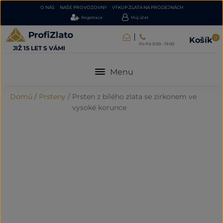
O NÁS
NAŠE PROVOZOVNY
VÝKUP ZLATA NA PRODEJNÁCH
Registrace
Můj účet
0
Košík
Po-Pá 9:00 - 19:00
JIŽ 15 LET S VÁMI
Menu
Domů
/
Prsteny
/
Prsten z bílého zlata se zirkonem ve
vysoké korunce