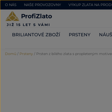
O NÁS
NAŠE PROVOZOVNY
VÝKUP ZLATA NA PRO
JIŽ 15 LET S VÁMI
BRILIANTOVÉ ZBOŽÍ
PRSTENY
NÁUŠ
Domů
/
Prsteny
/
Prsten z bílého zlata s propleteným motiv