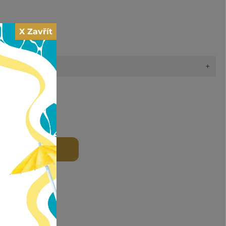
X Zavřít
+
y
 DO KOŠÍKU