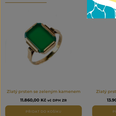
Zlatý prsten se zeleným kamenem
Zlatý prs
11.860,00
Kč
13.
vč DPH ZR
PŘIDAT DO KOŠÍKU
P