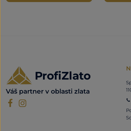
N
Sp
11
Váš partner v oblasti zlata
Po
So