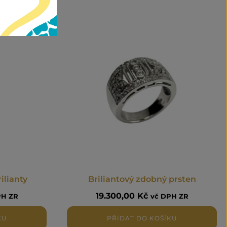
ilianty
Briliantový zdobný prsten
19.300,00
Kč
PH ZR
vč DPH ZR
KU
PŘIDAT DO KOŠÍKU