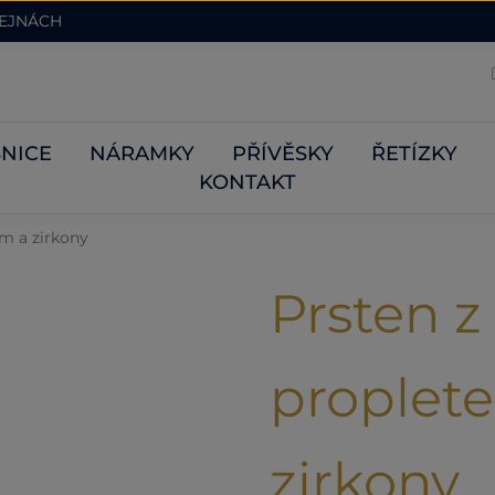
DEJNÁCH
NICE
NÁRAMKY
PŘÍVĚSKY
ŘETÍZKY
KONTAKT
em a zirkony
Prsten z 
proplet
zirkony