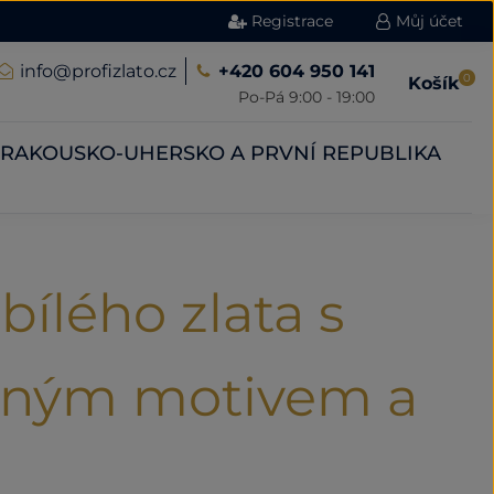
Registrace
Můj účet
info@profizlato.cz
+420 604 950 141
0
Košík
Po-Pá 9:00 - 19:00
RAKOUSKO-UHERSKO A PRVNÍ REPUBLIKA
bílého zlata s
eným motivem a