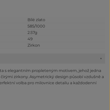
Bílé zlato
585/1000
2.57g
49
Zirkon
+
ata s elegantním propleteným motivem, jehož jedna
 čirými zirkony. Asymetrický design působí vzdušně a
erfektní volba pro milovnice detailu a každodenní