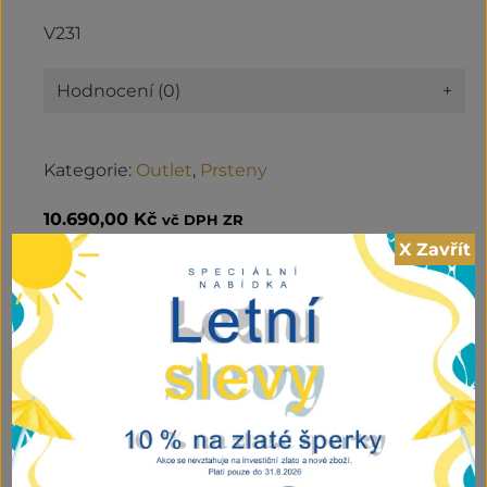
V231
Hodnocení (0)
+
Kategorie:
Outlet
,
Prsteny
10.690,00
Kč
vč DPH ZR
X Zavřít
Zlatý
PŘIDAT DO KOŠÍKU
prsten
s
kobercem
zirkonů
množství
Související produkty