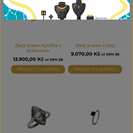
Zlatý prsten kytička s
Zlatý prsten s listy
briliantem
9.070,00
Kč
vč DPH ZR
13.900,00
Kč
vč DPH ZR
PŘIDAT DO KOŠÍKU
PŘIDAT DO KOŠÍKU