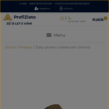
O NÁS
NAŠE PROVOZOVNY
VÝKUP ZLATA NA PRODEJNÁCH
Registrace
Můj účet
0
Košík
Po-Pá 9:00 - 19:00
JIŽ 15 LET S VÁMI
Menu
Domů
/
Prsteny
/
Zlatý prsten s kobercem zirkonů