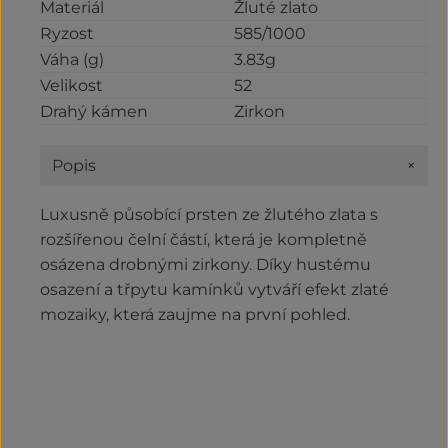
Materiál
Žluté zlato
Ryzost
585/1000
Váha (g)
3.83g
Velikost
52
Drahý kámen
Zirkon
+
Popis
Luxusně působící prsten ze žlutého zlata s
rozšířenou čelní částí, která je kompletně
osázena drobnými zirkony. Díky hustému
osazení a třpytu kamínků vytváří efekt zlaté
mozaiky, která zaujme na první pohled.