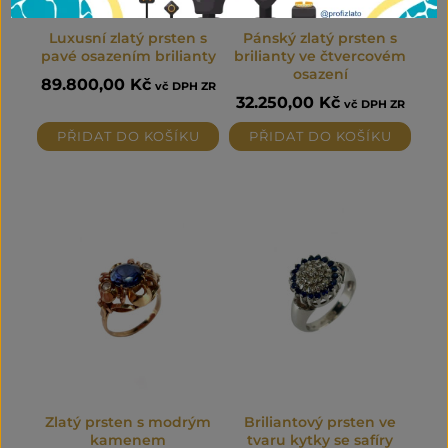
Luxusní zlatý prsten s
Pánský zlatý prsten s
pavé osazením brilianty
brilianty ve čtvercovém
osazení
89.800,00
Kč
vč DPH ZR
32.250,00
Kč
vč DPH ZR
PŘIDAT DO KOŠÍKU
PŘIDAT DO KOŠÍKU
Zlatý prsten s modrým
Briliantový prsten ve
kamenem
tvaru kytky se safíry