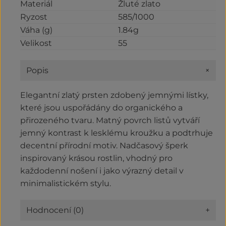
Materiál
Žluté zlato
Ryzost
585/1000
Váha (g)
1.84g
Velikost
55
+
Popis
Elegantní zlatý prsten zdobený jemnými lístky,
které jsou uspořádány do organického a
přirozeného tvaru. Matný povrch listů vytváří
jemný kontrast k lesklému kroužku a podtrhuje
decentní přírodní motiv. Nadčasový šperk
inspirovaný krásou rostlin, vhodný pro
každodenní nošení i jako výrazný detail v
minimalistickém stylu.
Hodnocení (0)
+