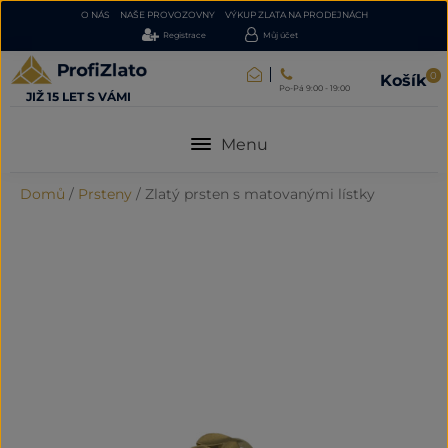
O NÁS
NAŠE PROVOZOVNY
VÝKUP ZLATA NA PRODEJNÁCH
Registrace
Můj účet
0
Košík
Po-Pá 9:00 - 19:00
JIŽ 15 LET S VÁMI
Menu
Domů
/
Prsteny
/
Zlatý prsten s matovanými lístky