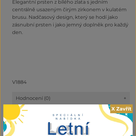
Elegantní prsten z bílého zlata s jedním
centrálně usazeným čirým zirkonem v kulatém
brusu. Nadčasový design, který se hodí jako
zásnubní prsten i jako jemný doplněk pro každý
den.
V1884
Hodnocení (0)
+
X Zavřít
Kategorie:
Outlet
,
Prsteny
3.430,00
Kč
vč DPH ZR