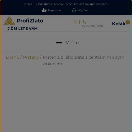
O NÁS
NAŠE PROVOZOVNY
VÝKUP ZLATA NA PRODEJNÁCH
Registrace
Můj účet
0
Košík
Po-Pá 9:00 - 19:00
JIŽ 15 LET S VÁMI
Menu
Domů
/
Prsteny
/
Prsten z bílého zlata s centrálním čirým
zirkonem