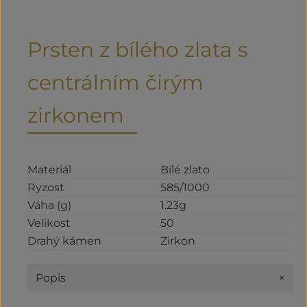
Prsten z bílého zlata s
centrálním čirým
zirkonem
Materiál
Bílé zlato
Ryzost
585/1000
Váha (g)
1.23g
Velikost
50
Drahý kámen
Zirkon
+
Popis