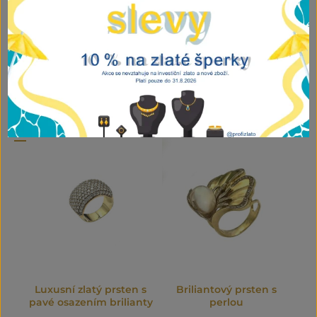
6.460,00
Kč
vč DPH ZR
Prsten
PŘIDAT DO KOŠÍKU
„Oko
osudu“
množství
Související produkty
Luxusní zlatý prsten s
Briliantový prsten s
pavé osazením brilianty
perlou