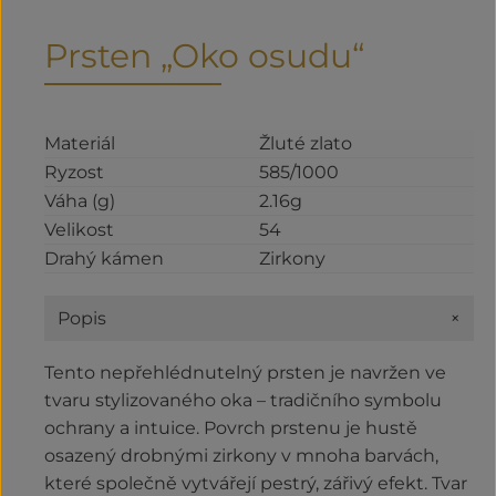
Prsten „Oko osudu“
Materiál
Žluté zlato
Ryzost
585/1000
Váha (g)
2.16g
Velikost
54
Drahý kámen
Zirkony
+
Popis
Tento nepřehlédnutelný prsten je navržen ve
tvaru stylizovaného oka – tradičního symbolu
ochrany a intuice. Povrch prstenu je hustě
osazený drobnými zirkony v mnoha barvách,
které společně vytvářejí pestrý, zářivý efekt. Tvar