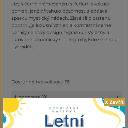
slzy s černě orámovaným středem evokuje
pohled, jenž přitahuje pozornost a dodává
šperku mystický nádech. Zlaté tělo prstenu
podtrhuje luxusní vzhled a kontrastní černé
detaily celkový design zvýrazňují. Výrazný a
zároveň harmonický šperk pro ty, kdo se nebojí
být vidět.
Dostupné i ve velikosti 55
Hodnocení (0)
+
X Zavřít
Kategorie:
Nové zboží
,
Prsteny