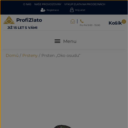
O NÁS
NAŠE PROVOZOVNY
VÝKUP ZLATA NA PRODEJNÁCH
Registrace
Můj účet
0
Košík
Po-Pá 9:00 - 19:00
JIŽ 15 LET S VÁMI
Menu
Domů
/
Prsteny
/
Prsten „Oko osudu“