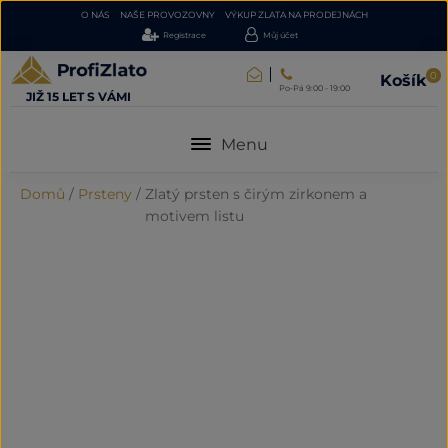
O NÁS
NAŠE PROVOZOVNY
VÝKUP ZLATA NA PRODEJNÁCH
Registrace
Můj účet
0
Košík
Po-Pá 9:00 - 19:00
JIŽ 15 LET S VÁMI
Menu
Domů
/
Prsteny
/
Zlatý prsten s čirým zirkonem a
motivem listu