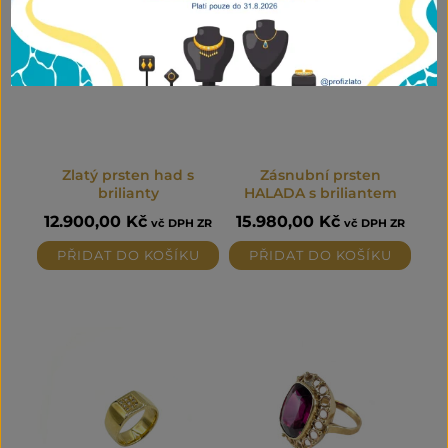
Zlatý prsten had s
Zásnubní prsten
brilianty
HALADA s briliantem
12.900,00
Kč
15.980,00
Kč
vč DPH ZR
vč DPH ZR
PŘIDAT DO KOŠÍKU
PŘIDAT DO KOŠÍKU