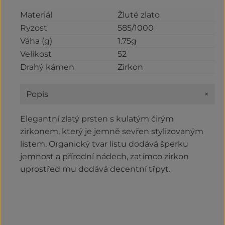
Materiál
Žluté zlato
Ryzost
585/1000
Váha (g)
1.75g
Velikost
52
Drahý kámen
Zirkon
+
Popis
Elegantní zlatý prsten s kulatým čirým
zirkonem, který je jemně sevřen stylizovaným
listem. Organický tvar listu dodává šperku
jemnost a přírodní nádech, zatímco zirkon
uprostřed mu dodává decentní třpyt.