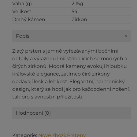
Váha (g)
2.15g
Velikost
54
Drahý kámen
Zirkon
+
Popis
Zlatý prsten s jemně vyřezávanými bočními
detaily a výraznou linií střídajících se modrých a
čirých zirkonů. Modré kameny evokují hloubku
královské elegance, zatímco čiré zirkony
dodávají lesk a lehkost. Elegantní, harmonický
design, který se hodí jak pro každodenní nošení,
tak pro slavnostní příležitosti.
Hodnocení (0)
+
Kategorie:
Nové zboží
,
Prsteny