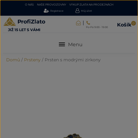
O NÁS
NAŠE PROVOZOVNY
VÝKUP ZLATA NA PRODEJNÁCH
Registrace
Můj účet
0
Košík
Po-Pá 9:00 - 19:00
JIŽ 15 LET S VÁMI
Menu
Domů
/
Prsteny
/
Prsten s modrými zirkony