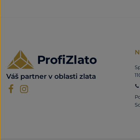
N
Sp
11
Váš partner v oblasti zlata
Po
So