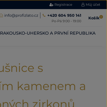
Registrace
Můj účet
info@profizlato.cz
+420 604 950 141
0
Košík
Po-Pá 9:00 - 19:00
RAKOUSKO-UHERSKO A PRVNÍ REPUBLIKA
ušnice s
ním kamenem a
obných zirkonů