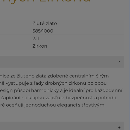
Žluté zlato
585/1000
2.11
Zirkon
+
ice ze žlutého zlata zdobené centrálním čirým
ě vystupuje z řady drobných zirkonů po obou
design působí harmonicky a je ideální pro každodenní
. Zapínání na klapku zajišťuje bezpečnost a pohodlí.
teré oceňují jednoduchou eleganci s třpytivým
+