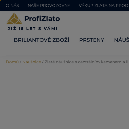
O NÁS
NAŠE PROVOZOVNY
VÝKUP ZLATA NA PRO
JIŽ 15 LET S VÁMI
BRILIANTOVÉ ZBOŽÍ
PRSTENY
NÁUŠ
Domů
/
Náušnice
/
Zlaté náušnice s centrálním kamenem a li