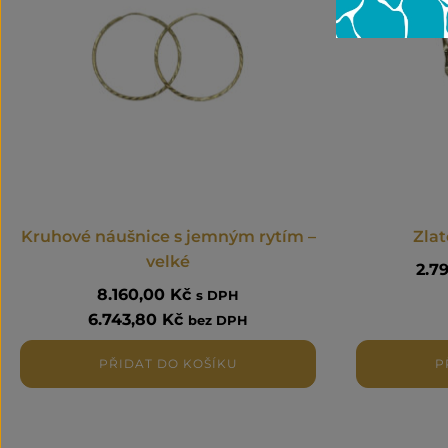
Kruhové náušnice s jemným rytím –
Zlat
velké
2.7
8.160,00
Kč
s DPH
6.743,80
Kč
bez DPH
PŘIDAT DO KOŠÍKU
P