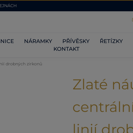
DEJNÁCH
NICE
NÁRAMKY
PŘÍVĚSKY
ŘETÍZKY
KONTAKT
nií drobných zirkonů
Zlaté ná
centrál
linií dr