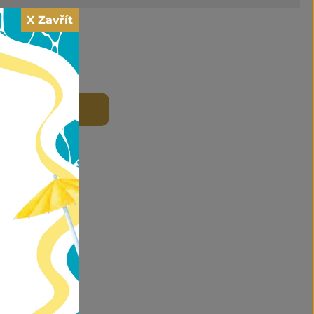
X Zavřít
et
 DO KOŠÍKU