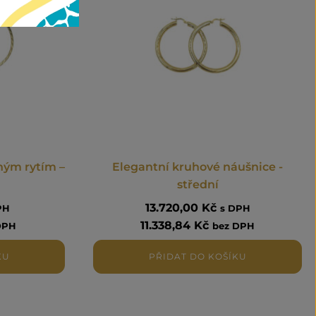
ným rytím –
Elegantní kruhové náušnice -
střední
13.720,00
Kč
PH
s DPH
11.338,84
Kč
DPH
bez DPH
KU
PŘIDAT DO KOŠÍKU