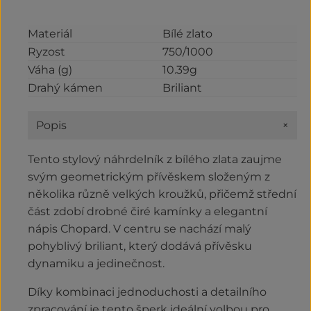
Materiál
Bílé zlato
Ryzost
750/1000
Váha (g)
10.39g
Drahý kámen
Briliant
+
Popis
Tento stylový náhrdelník z bílého zlata zaujme
svým geometrickým přívěskem složeným z
několika různě velkých kroužků, přičemž střední
část zdobí drobné čiré kamínky a elegantní
nápis Chopard. V centru se nachází malý
pohyblivý briliant, který dodává přívěsku
dynamiku a jedinečnost.
Díky kombinaci jednoduchosti a detailního
zpracování je tento šperk ideální volbou pro