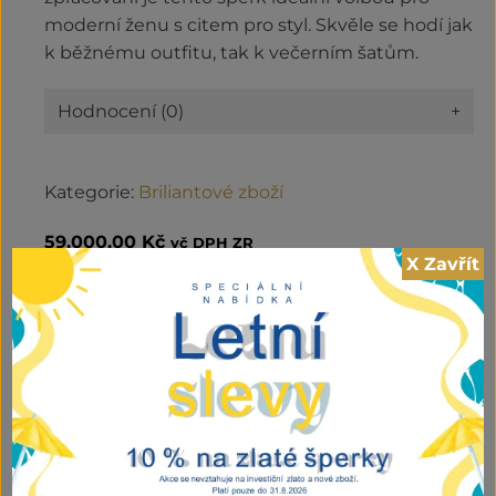
moderní ženu s citem pro styl. Skvěle se hodí jak
k běžnému outfitu, tak k večerním šatům.
Hodnocení (0)
+
Kategorie:
Briliantové zboží
59.000,00
Kč
vč DPH ZR
X Zavřít
Náhrdelník
PŘIDAT DO KOŠÍKU
Chopard
množství
Související produkty