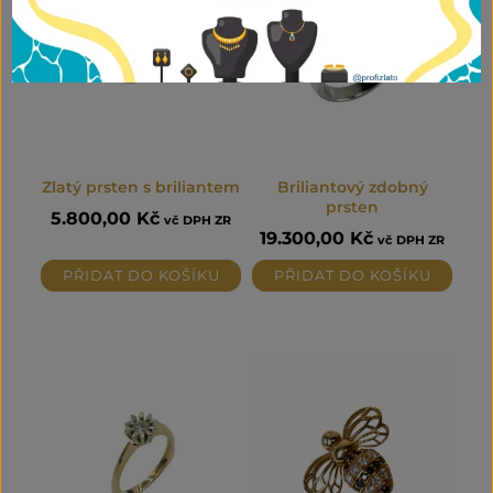
Zlatý prsten s briliantem
Briliantový zdobný
prsten
5.800,00
Kč
vč DPH ZR
19.300,00
Kč
vč DPH ZR
PŘIDAT DO KOŠÍKU
PŘIDAT DO KOŠÍKU