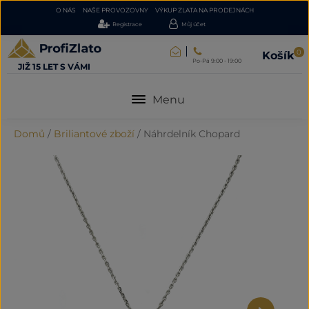
O NÁS
NAŠE PROVOZOVNY
VÝKUP ZLATA NA PRODEJNÁCH
Registrace
Můj účet
0
Košík
Po-Pá 9:00 - 19:00
JIŽ 15 LET S VÁMI
Menu
Domů
/
Briliantové zboží
/
Náhrdelník Chopard