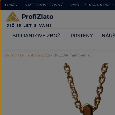
O NÁS
NAŠE PROVOZOVNY
VÝKUP ZLATA NA PRO
JIŽ 15 LET S VÁMI
BRILIANTOVÉ ZBOŽÍ
PRSTENY
NÁUŠ
Domů
/
Briliantové zboží
/
BVLGARI náhrdelník