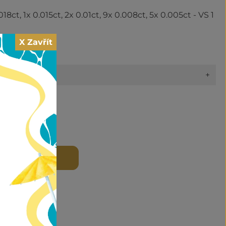
.018ct, 1x 0.015ct, 2x 0.01ct, 9x 0.008ct, 5x 0.005ct - VS 1
X Zavřít
+
ží
,
O NÁS
 DO KOŠÍKU