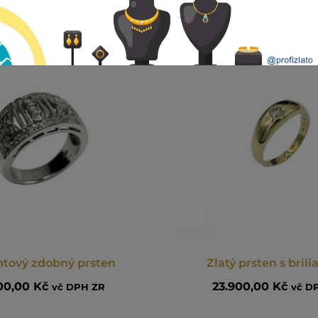
antový zdobný prsten
Zlatý prsten s bril
300,00
Kč
23.900,00
Kč
vč DPH ZR
vč D