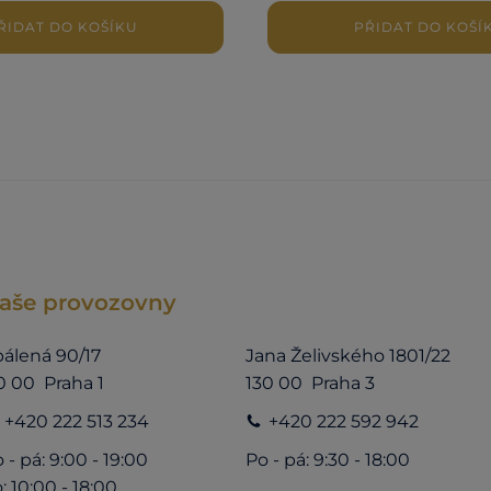
ŘIDAT DO KOŠÍKU
PŘIDAT DO KOŠÍ
aše provozovny
álená 90/17
Jana Želivského 1801/22
0 00 Praha 1
130 00 Praha 3
+420 222 513 234
+420 222 592 942
 - pá: 9:00 - 19:00
Po - pá: 9:30 - 18:00
: 10:00 - 18:00