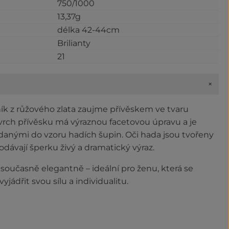
750/1000
13,37g
délka 42-44cm
Brilianty
21
+
ík z růžového zlata zaujme přívěskem ve tvaru
ovrch přívěsku má výraznou facetovou úpravu a je
ádanými do vzoru hadích šupin. Oči hada jsou tvořeny
dávají šperku živý a dramatický výraz.
současně elegantně – ideální pro ženu, která se
yjádřit svou sílu a individualitu.