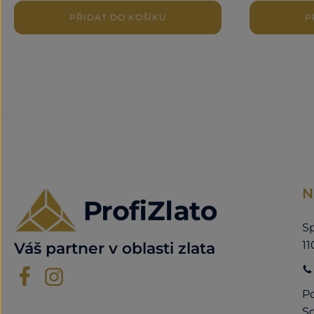
PŘIDAT DO KOŠÍKU
P
N
Sp
11
Váš partner v oblasti zlata
Po
So