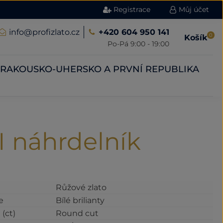
Registrace
Můj účet
info@profizlato.cz
+420 604 950 141
0
Košík
Po-Pá 9:00 - 19:00
RAKOUSKO-UHERSKO A PRVNÍ REPUBLIKA
 náhrdelník
Růžové zlato
e
Bílé brilianty
(ct)
Round cut