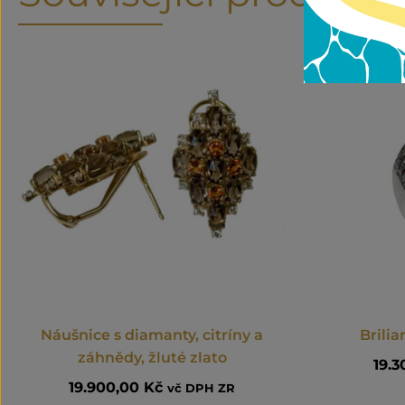
Náušnice s diamanty, citríny a
Brili
záhnědy, žluté zlato
19.
19.900,00
Kč
vč DPH ZR