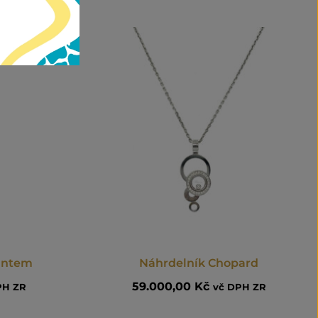
iantem
Náhrdelník Chopard
59.000,00
Kč
PH ZR
vč DPH ZR