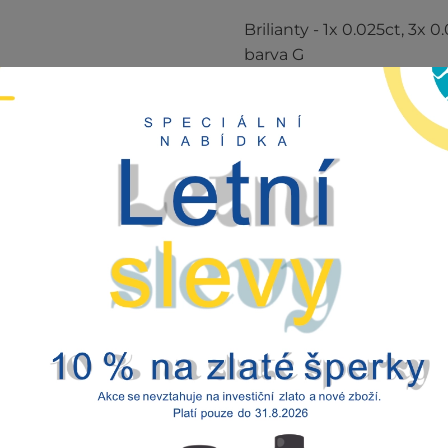
Brilianty - 1x 0.025ct, 3x 0
barva G
Malachit - 2x
Hodnocení (0)
Kategorie:
Briliantové zbo
49.000,00
Kč
vč DPH ZR
BVLGARI
PŘIDAT
náhrdelník
množství