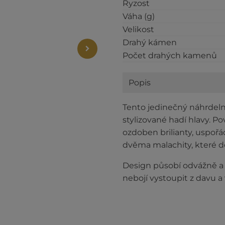
Ryzost
Váha (g)
Velikost
Drahý kámen
Počet drahých kamenů
Popis
Tento jedinečný náhrdeln
stylizované hadí hlavy. P
ozdoben brilianty, uspoř
dvěma malachity, které do
Design působí odvážně a 
nebojí vystoupit z davu a v