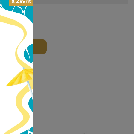
X Zavřít
t
 DO KOŠÍKU