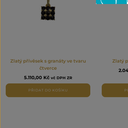
Zlatý přívěsek s granáty ve tvaru
Zlatý 
čtverce
2.0
5.110,00
Kč
vč DPH ZR
PŘIDAT DO KOŠÍKU
P