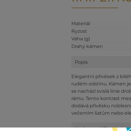
Materiál
Ryzost
Váha (g)
Drahý kámen
Popis
Elegantní přívěsek z bíl
rudém odstínu. Kámen je
se nachází svislá linie d
rámu. Tento kontrast m
dodává přívěsku noblesní 
večerním šatům nebo el
Hodnocení (0)