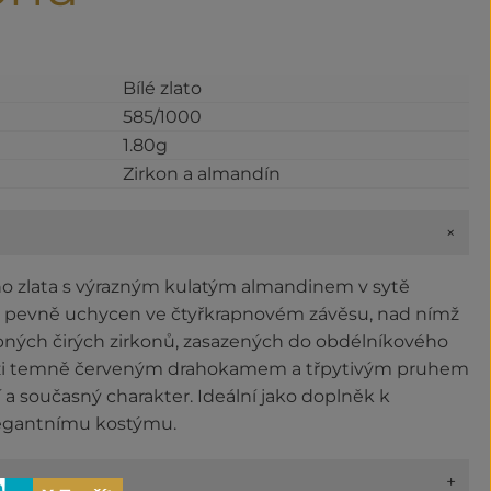
Bílé zlato
585/1000
1.80g
Zirkon a almandín
+
ého zlata s výrazným kulatým almandinem v sytě
 pevně uchycen ve čtyřkrapnovém závěsu, nad nímž
robných čirých zirkonů, zasazených do obdélníkového
ezi temně červeným drahokamem a třpytivým pruhem
a současný charakter. Ideální jako doplněk k
egantnímu kostýmu.
+