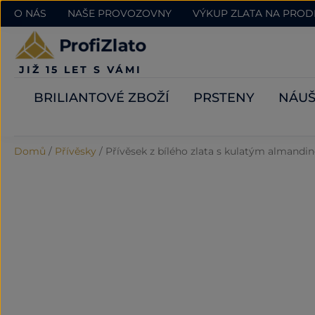
O NÁS
NAŠE PROVOZOVNY
VÝKUP ZLATA NA PRO
JIŽ 15 LET S VÁMI
BRILIANTOVÉ ZBOŽÍ
PRSTENY
NÁUŠ
Domů
/
Přívěsky
/
Přívěsek z bílého zlata s kulatým almandin