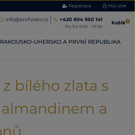
Registrace
Můj účet
info@profizlato.cz
+420 604 950 141
0
Košík
Po-Pá 9:00 - 19:00
RAKOUSKO-UHERSKO A PRVNÍ REPUBLIKA
z bílého zlata s
 almandinem a
konů