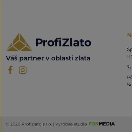
N
Sp
11
Váš partner v oblasti zlata
Po
So
© 2026 Profizlato s.r.o. | Vyrobilo studio