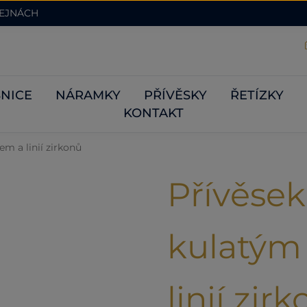
DEJNÁCH
NICE
NÁRAMKY
PŘÍVĚSKY
ŘETÍZKY
KONTAKT
em a linií zirkonů
Přívěsek 
kulatým
linií zir