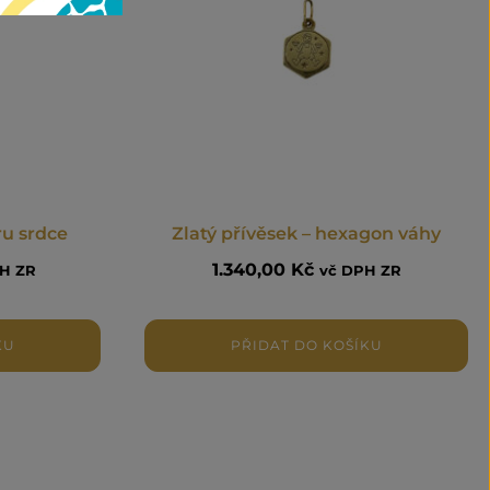
ru srdce
Zlatý přívěsek – hexagon váhy
1.340,00
Kč
H ZR
vč DPH ZR
KU
PŘIDAT DO KOŠÍKU