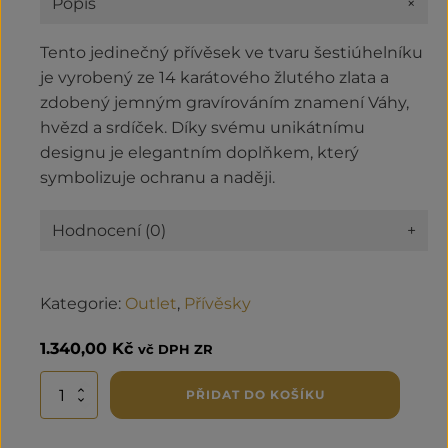
+
Popis
Tento jedinečný přívěsek ve tvaru šestiúhelníku
je vyrobený ze 14 karátového žlutého zlata a
zdobený jemným gravírováním znamení Váhy,
hvězd a srdíček. Díky svému unikátnímu
designu je elegantním doplňkem, který
symbolizuje ochranu a naději.
Hodnocení (0)
+
Kategorie:
Outlet
,
Přívěsky
1.340,00
Kč
vč DPH ZR
Zlatý
PŘIDAT DO KOŠÍKU
přívěsek
–
hexagon