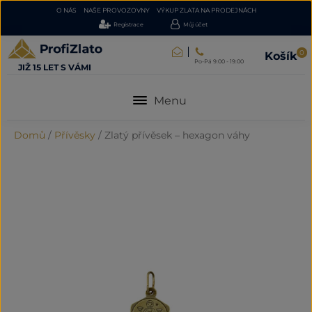
O NÁS
NAŠE PROVOZOVNY
VÝKUP ZLATA NA PRODEJNÁCH
Registrace
Můj účet
0
Košík
Po-Pá 9:00 - 19:00
JIŽ 15 LET S VÁMI
Menu
Domů
/
Přívěsky
/
Zlatý přívěsek – hexagon váhy