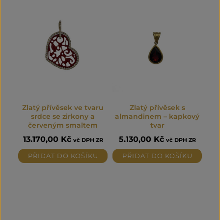
Zlatý přívěsek ve tvaru
Zlatý přívěsek s
srdce se zirkony a
almandinem – kapkový
červeným smaltem
tvar
13.170,00
Kč
5.130,00
Kč
vč DPH ZR
vč DPH ZR
PŘIDAT DO KOŠÍKU
PŘIDAT DO KOŠÍKU