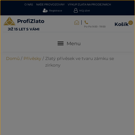
O NÁS
NAŠE PROVOZOVNY
VÝKUP ZLATA NA PRODEJNÁCH
Registrace
Můj účet
0
Košík
Po-Pá 9:00 - 19:00
JIŽ 15 LET S VÁMI
Menu
Domů
/
Přívěsky
/
Zlatý přívěsek ve tvaru zámku se
zirkony