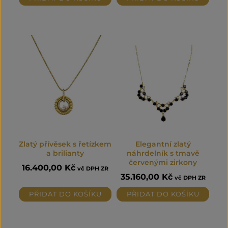
Zlatý přívěsek s řetízkem
Elegantní zlatý
a brilianty
náhrdelník s tmavě
červenými zirkony
16.400,00
Kč
vč DPH ZR
35.160,00
Kč
vč DPH ZR
PŘIDAT DO KOŠÍKU
PŘIDAT DO KOŠÍKU