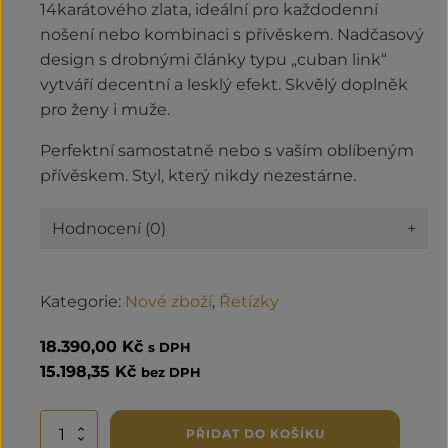
14karátového zlata, ideální pro každodenní
nošení nebo kombinaci s přívěskem. Nadčasový
design s drobnými články typu „cuban link“
vytváří decentní a lesklý efekt. Skvělý doplněk
pro ženy i muže.
Perfektní samostatně nebo s vaším oblíbeným
přívěskem. Styl, který nikdy nezestárne.
Hodnocení (0)
+
Kategorie:
Nové zboží
,
Řetízky
18.390,00
Kč
s DPH
15.198,35
Kč
bez DPH
Zlatý
PŘIDAT DO KOŠÍKU
řetízek