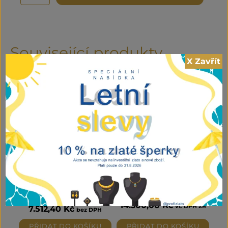
58cm
množství
Související produkty
X Zavřít
Zlaté kroucené kruhové
Zlatý Art-Deco
náušnice - velké
náhrdelník s diamanty a
syn. rubíny
9.090,00
Kč
s DPH
14.300,00
Kč
vč DPH ZR
7.512,40
Kč
bez DPH
PŘIDAT DO KOŠÍKU
PŘIDAT DO KOŠÍKU