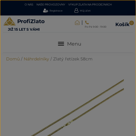
O NÁS
NAŠE PROVOZOVNY
VÝKUP ZLATA NA PRODEJNÁCH
Registrace
Můj účet
0
Košík
Po-Pá 9:00 - 19:00
JIŽ 15 LET S VÁMI
Menu
Domů
/
Náhrdelníky
/
Zlatý řetízek 58cm