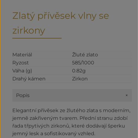
Zlatý přívěsek vlny se
zirkony
Materiál
Žluté zlato
Ryzost
585/1000
Váha (g)
0.82g
Drahý kámen
Zirkon
+
Popis
Elegantní přívěsek ze žlutého zlata s moderním,
jemně zakřiveným tvarem. Přední stranu zdobí
řada třpytivých zirkonů, které dodávají šperku
jemný lesk a sofistikovaný vzhled.