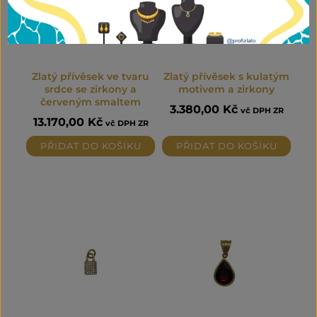
Zlatý přívěsek ve tvaru
Zlatý přívěsek s kulatým
srdce se zirkony a
motivem a zirkony
červeným smaltem
3.380,00
Kč
vč DPH ZR
13.170,00
Kč
vč DPH ZR
PŘIDAT DO KOŠÍKU
PŘIDAT DO KOŠÍKU