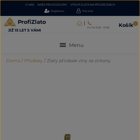
O NÁS
NAŠE PROVOZOVNY
VÝKUP ZLATA NA PRODEJNÁCH
Registrace
Můj účet
0
Košík
Po-Pá 9:00 - 19:00
JIŽ 15 LET S VÁMI
Menu
Domů
/
Přívěsky
/
Zlatý přívěsek vlny se zirkony