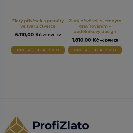
Zlatý přívěsek s granáty
Zlatý přívěsek s jemným
ve tvaru čtverce
gravírováním –
obdélníkový design
5.110,00
Kč
vč DPH ZR
1.810,00
Kč
vč DPH ZR
PŘIDAT DO KOŠÍKU
PŘIDAT DO KOŠÍKU