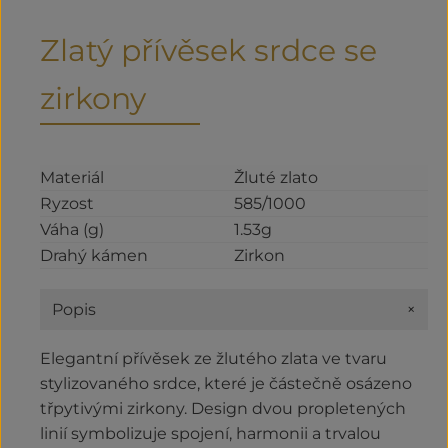
Zlatý přívěsek srdce se
zirkony
Materiál
Žluté zlato
Ryzost
585/1000
Váha (g)
1.53g
Drahý kámen
Zirkon
+
Popis
Elegantní přívěsek ze žlutého zlata ve tvaru
stylizovaného srdce, které je částečně osázeno
třpytivými zirkony. Design dvou propletených
linií symbolizuje spojení, harmonii a trvalou