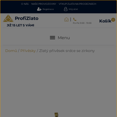
O NÁS
NAŠE PROVOZOVNY
VÝKUP ZLATA NA PRODEJNÁCH
Registrace
Můj účet
0
Košík
Po-Pá 9:00 - 19:00
JIŽ 15 LET S VÁMI
Menu
Domů
/
Přívěsky
/
Zlatý přívěsek srdce se zirkony