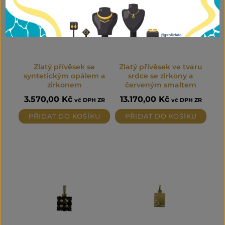
Zlatý přívěsek se
Zlatý přívěsek ve tvaru
syntetickým opálem a
srdce se zirkony a
zirkonem
červeným smaltem
3.570,00
Kč
13.170,00
Kč
vč DPH ZR
vč DPH ZR
PŘIDAT DO KOŠÍKU
PŘIDAT DO KOŠÍKU