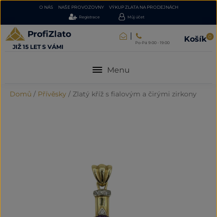
O NÁS
NAŠE PROVOZOVNY
VÝKUP ZLATA NA PRODEJNÁCH
Registrace
Můj účet
0
Košík
Po-Pá 9:00 - 19:00
JIŽ 15 LET S VÁMI
Menu
Domů
/
Přívěsky
/
Zlatý kříž s fialovým a čirými zirkony