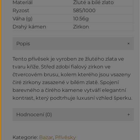
Materiál
Žluté a bílé zlato
Ryzost
585/1000
Váha (g)
10.56g
Drahý kámen
Zirkon
+
Popis
Tento přívěsek je vyroben ze žlutého zlata ve
tvaru kříže. Střed zdobí fialový zirkon ve
čtvercovém brusu, kolem kterého jsou vsazeny
čiré zirkony zasazené v bílém zlatě. Spojení
barevného a čirého kamene vytváří elegantní
kontrast, který podtrhuje luxusní vzhled šperku.
Hodnocení (0)
+
Kategorie:
Bazar
,
Přívěsky