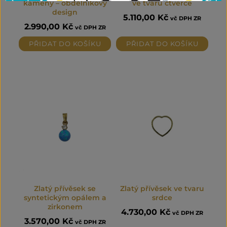
kameny – obdélníkový
ve tvaru čtverce
design
5.110,00
Kč
vč DPH ZR
2.990,00
Kč
vč DPH ZR
PŘIDAT DO KOŠÍKU
PŘIDAT DO KOŠÍKU
Zlatý přívěsek se
Zlatý přívěsek ve tvaru
syntetickým opálem a
srdce
zirkonem
4.730,00
Kč
vč DPH ZR
3.570,00
Kč
vč DPH ZR