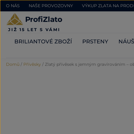
O NÁS
NAŠE PROVOZOVNY
VÝKUP ZLATA NA PRO
JIŽ 15 LET S VÁMI
BRILIANTOVÉ ZBOŽÍ
PRSTENY
NÁUŠ
Domů
/
Přívěsky
/
Zlatý přívěsek s jemným gravírováním – o