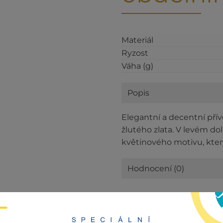
Materiál
Ryzost
Váha (g)
Popis
Elegantní a decentní pří
žlutého zlata. V levém d
květinového motivu, kter
Hodnocení (0)
Kategorie:
Outlet
,
Přívěsk