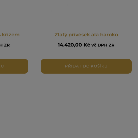
s křížem
Zlatý přívěsek ala baroko
14.420,00
Kč
H ZR
vč DPH ZR
KU
PŘIDAT DO KOŠÍKU