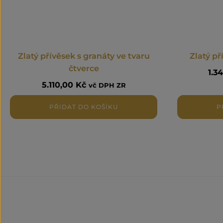
Zlatý přívěsek s granáty ve tvaru
Zlatý p
čtverce
1.3
5.110,00
Kč
vč DPH ZR
PŘIDAT DO KOŠÍKU
P