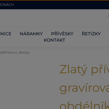
DEJNÁCH
NICE
NÁRAMKY
PŘÍVĚSKY
ŘETÍZKY
KONTAKT
bdélníkový design
Zlatý př
gravírov
obdélní