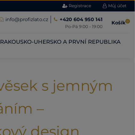
Registrace
Můj účet
info@profizlato.cz
+420 604 950 141
0
Košík
Po-Pá 9:00 - 19:00
RAKOUSKO-UHERSKO A PRVNÍ REPUBLIKA
ívěsek s jemným
áním –
kový design