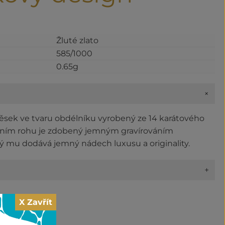
Žluté zlato
585/1000
0.65g
+
věsek ve tvaru obdélníku vyrobený ze 14 karátového
olním rohu je zdobený jemným gravírováním
ý mu dodává jemný nádech luxusu a originality.
+
X Zavřít
y