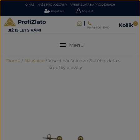
O NÁS
NAŠE PROVOZOVNY
VÝKUP ZLATA NA PRODEJNÁCH
Registrace
Můj účet
0
Košík
Po-Pá 9:00 - 19:00
JIŽ 15 LET S VÁMI
Menu
Domů
/
Náušnice
/
Visací náušnice ze žlutého zlata s
kroužky a ovály