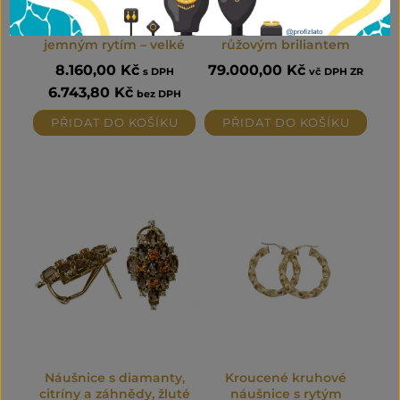
Kruhové náušnice s
Briliantové náušnice s
jemným rytím – velké
růžovým briliantem
8.160,00
Kč
79.000,00
Kč
s DPH
vč DPH ZR
6.743,80
Kč
bez DPH
PŘIDAT DO KOŠÍKU
PŘIDAT DO KOŠÍKU
Náušnice s diamanty,
Kroucené kruhové
citríny a záhnědy, žluté
náušnice s rytým