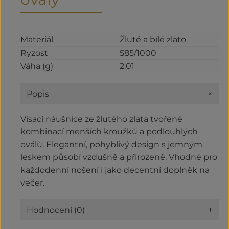
Materiál
Žluté a bílé zlato
Ryzost
585/1000
Váha (g)
2.01
+
Popis
Visací náušnice ze žlutého zlata tvořené
kombinací menších kroužků a podlouhlých
oválů. Elegantní, pohyblivý design s jemným
leskem působí vzdušně a přirozeně. Vhodné pro
každodenní nošení i jako decentní doplněk na
večer.
Hodnocení (0)
+