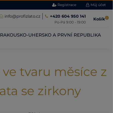
Registrace
Můj účet
info@profizlato.cz
+420 604 950 141
0
Košík
Po-Pá 9:00 - 19:00
RAKOUSKO-UHERSKO A PRVNÍ REPUBLIKA
 ve tvaru měsíce z
lata se zirkony