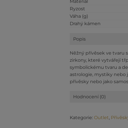
Materiál
Ryzost
Váha (g)
Drahý kámen
Popis
Něžný přívěsek ve tvaru s
zirkony, které vytvářejí 
symbolickému tvaru a dec
astrologie, mystiky nebo 
přívěsky nebo jako samo
Hodnocení (0)
Kategorie:
Outlet
,
Přívěsk