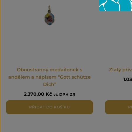
Oboustranný medailonek s
Zlatý pří
andělem a nápisem “Gott schütze
1.0
Dich”
2.370,00
Kč
vč DPH ZR
PŘIDAT DO KOŠÍKU
P