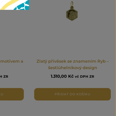
m motivem a
Zlatý přívěsek se znamením Ryb –
šestiúhelníkový design
1.310,00
Kč
H ZR
vč DPH ZR
KU
PŘIDAT DO KOŠÍKU