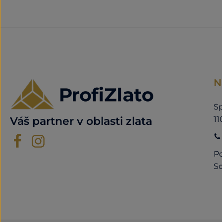
N
Sp
11
Váš partner v oblasti zlata
Po
So