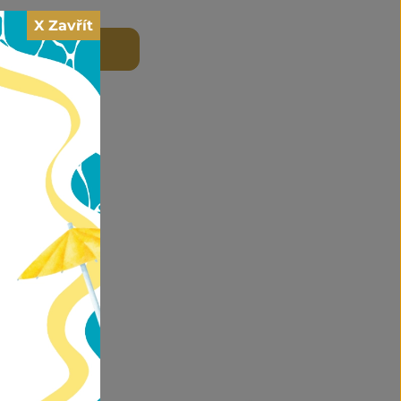
X Zavřít
 DO KOŠÍKU