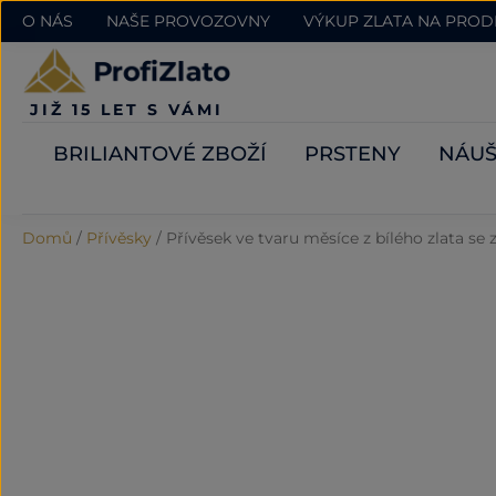
O NÁS
NAŠE PROVOZOVNY
VÝKUP ZLATA NA PRO
JIŽ 15 LET S VÁMI
BRILIANTOVÉ ZBOŽÍ
PRSTENY
NÁUŠ
Domů
/
Přívěsky
/
Přívěsek ve tvaru měsíce z bílého zlata se 