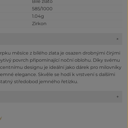
Bílé zlato
585/1000
1.04g
Zirkon
+
rpku měsíce z bílého zlata je osazen drobnými čirými
třpytivý povrch připomínající noční oblohu. Díky svému
entnímu designu je ideální jako dárek pro milovníky
jemné elegance. Skvěle se hodí k vrstvení s dalšími
statný středobod jemného řetízku.
+
y