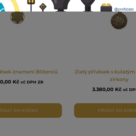
věsek znamení Blíženců
Zlatý přívěsek s kulatý
zirkony
30,00
Kč
vč DPH ZR
3.380,00
Kč
vč DP
ŘIDAT DO KOŠÍKU
PŘIDAT DO KOŠÍ