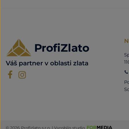
N
Sp
11
Váš partner v oblasti zlata
Po
So
© 2026 Profizlato s.r.o. | Vyrobilo studio