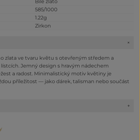
Bílé zlato
585/1000
1.22g
Zirkon
+
ho zlata ve tvaru květu s otevřeným středem a
 lístcích. Jemný design s hravým nádechem
žest a radost. Minimalistický motiv květiny je
ždou příležitost — jako dárek, talisman nebo součást
+
y