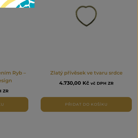
ením Ryb –
Zlatý přívěsek ve tvaru srdce
esign
4.730,00
Kč
vč DPH ZR
H ZR
KU
PŘIDAT DO KOŠÍKU