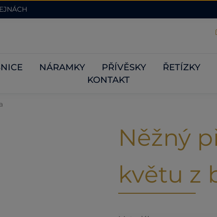
DEJNÁCH
NICE
NÁRAMKY
PŘÍVĚSKY
ŘETÍZKY
KONTAKT
a
Něžný př
květu z 