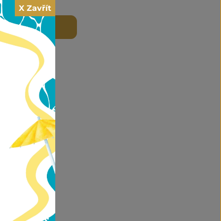
X Zavřít
 DO KOŠÍKU