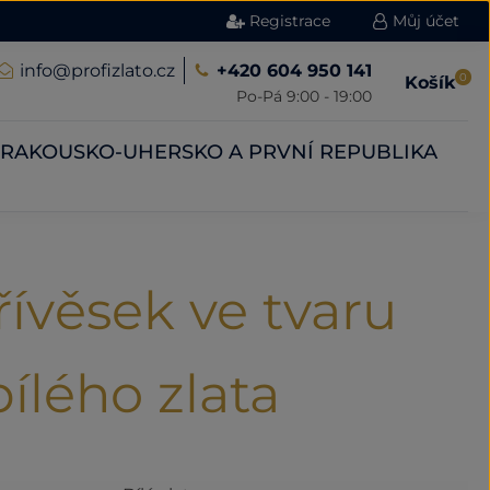
Registrace
Můj účet
info@profizlato.cz
+420 604 950 141
0
Košík
Po-Pá 9:00 - 19:00
RAKOUSKO-UHERSKO A PRVNÍ REPUBLIKA
ívěsek ve tvaru
bílého zlata