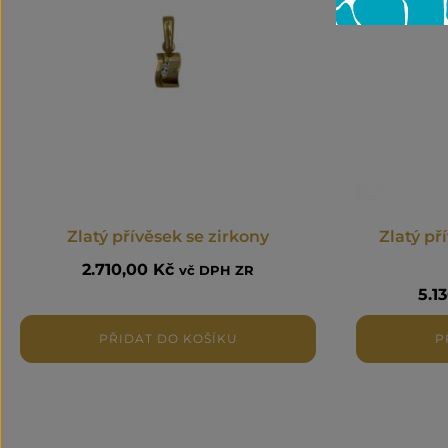
Zlatý přívěsek se zirkony
Zlatý př
2.710,00
Kč
vč DPH ZR
5.1
PŘIDAT DO KOŠÍKU
P