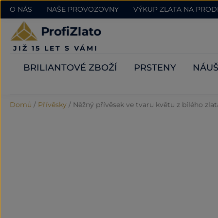
O NÁS
NAŠE PROVOZOVNY
VÝKUP ZLATA NA PRO
JIŽ 15 LET S VÁMI
BRILIANTOVÉ ZBOŽÍ
PRSTENY
NÁUŠ
Domů
/
Přívěsky
/
Něžný přívěsek ve tvaru květu z bílého zlat