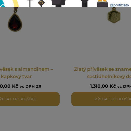
ívěsek s almandinem –
Zlatý přívěsek se znam
kapkový tvar
šestiúhelníkový d
30,00
Kč
1.310,00
Kč
vč DPH ZR
vč DP
ŘIDAT DO KOŠÍKU
PŘIDAT DO KOŠÍ