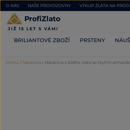
O NÁS
NAŠE PROVOZOVNY
VÝKUP ZLATA NA PRO
JIŽ 15 LET S VÁMI
BRILIANTOVÉ ZBOŽÍ
PRSTENY
NÁUŠ
Domů
/
Náušnice
/
Náušnice z bílého zlata se čtyřmi almand