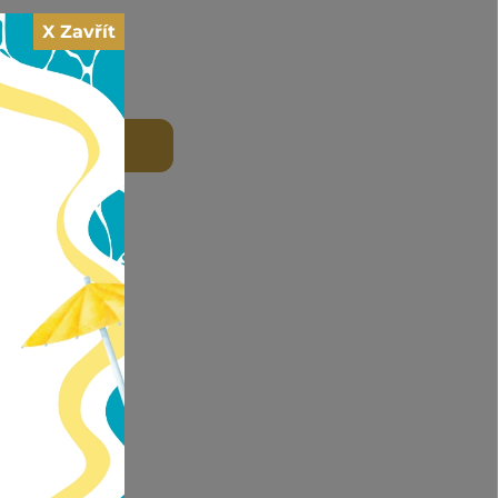
X Zavřít
et
 DO KOŠÍKU