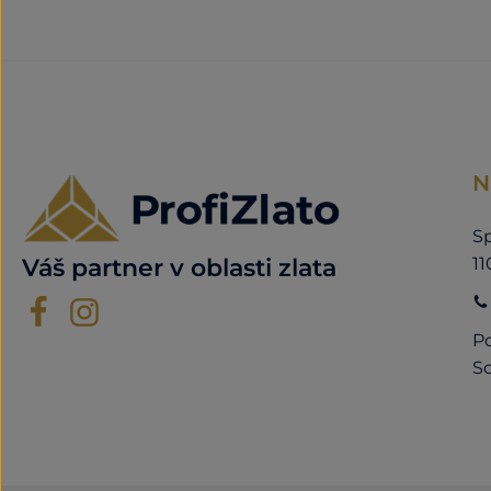
N
Sp
11
Váš partner v oblasti zlata
Po
So