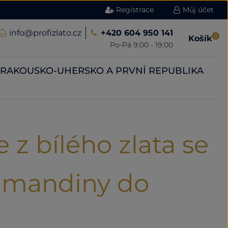
Registrace
Můj účet
info@profizlato.cz
+420 604 950 141
0
Košík
Po-Pá 9:00 - 19:00
RAKOUSKO-UHERSKO A PRVNÍ REPUBLIKA
 z bílého zlata se
almandiny do