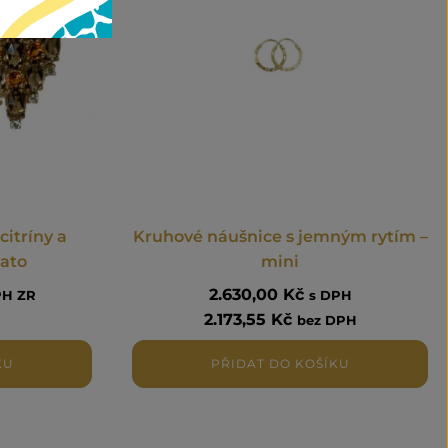
citríny a
Kruhové náušnice s jemným rytím –
lato
mini
2.630,00
Kč
PH ZR
s DPH
2.173,55
Kč
bez DPH
KU
PŘIDAT DO KOŠÍKU