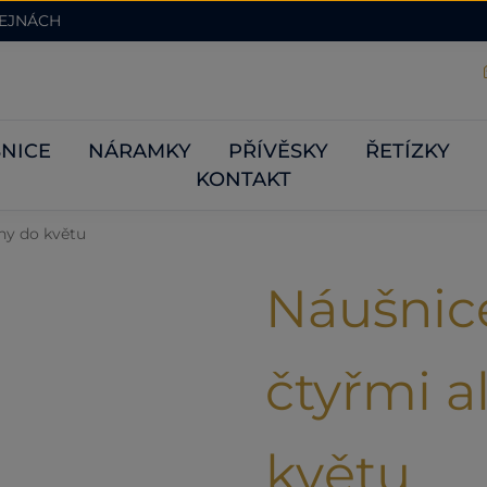
DEJNÁCH
NICE
NÁRAMKY
PŘÍVĚSKY
ŘETÍZKY
KONTAKT
iny do květu
Náušnice
čtyřmi 
květu