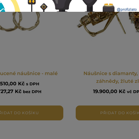
oucené náušnice - malé
Náušnice s diamanty, 
záhnědy, žluté z
.510,00
Kč
s DPH
727,27
Kč
19.900,00
Kč
bez DPH
vč D
ŘIDAT DO KOŠÍKU
PŘIDAT DO KOŠÍ