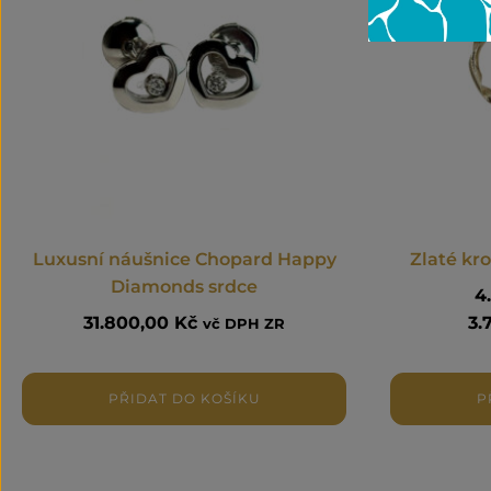
Luxusní náušnice Chopard Happy
Zlaté kr
Diamonds srdce
4
31.800,00
Kč
3.
vč DPH ZR
PŘIDAT DO KOŠÍKU
P