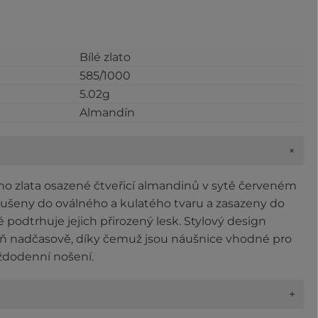
Bílé zlato
585/1000
5.02g
Almandín
+
ého zlata osazené čtveřicí almandinů v sytě červeném
ušeny do oválného a kulatého tvaru a zasazeny do
 podtrhuje jejich přirozený lesk. Stylový design
ň nadčasově, díky čemuž jsou náušnice vhodné pro
každodenní nošení.
+